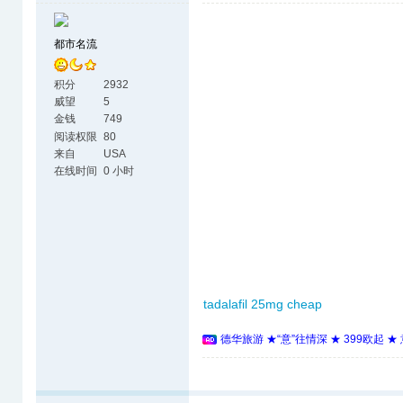
都市名流
积分
2932
威望
5
金钱
749
阅读权限
80
来自
USA
在线时间
0 小时
tadalafil 25mg cheap
德华旅游 ★“意”往情深 ★ 399欧起 