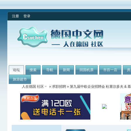
注册
登录
论坛
搜索
导航
新闻
回国机票
市百一店
房
旅游超市
人在德国 社区
»
求职招聘
» 第九届中欧企业招聘会 杜塞尔多夫 & 