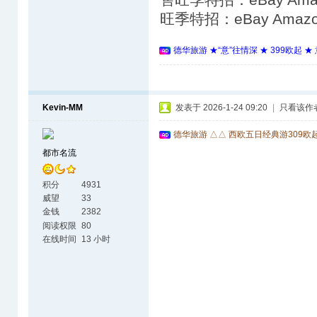
旺季特招：eBay Ama
德华旅游 ★“意”往情深 ★ 399欧起 
Kevin-MM
发表于 2026-1-24 09:20
|
只看该作
德华旅游 △△ 西欧五日经典游309欧
都市名流
积分
4931
威望
33
金钱
2382
阅读权限
80
在线时间
13 小时