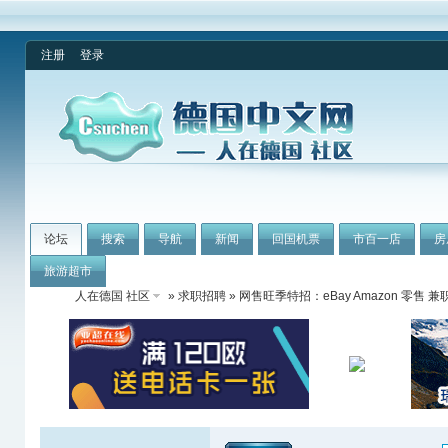
注册
登录
论坛
搜索
导航
新闻
回国机票
市百一店
房
旅游超市
人在德国 社区
»
求职招聘
» 网售旺季特招：eBay Amazon 零售 