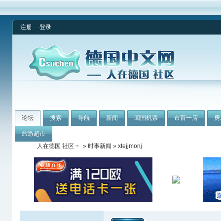
注册
登录
论坛
搜索
导航
新闻
回国机票
市百一店
房
旅游超市
人在德国 社区
»
时事新闻
» xtejjmonj