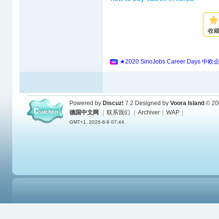
收
★2020 SinoJobs Career 
Powered by
Discuz!
7.2
Designed by
Voora Island
© 20
德国中文网
|
联系我们
|
Archiver
|
WAP
|
GMT+1, 2026-8-9 07:44.