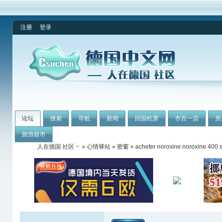
注册
登录
论坛
搜索
导航
新闻
回国机票
市百一店
房
旅游超市
人在德国 社区
»
心情驿站
»
密窗
» acheter noroxine noroxine 400