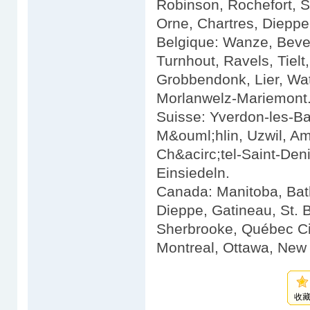
Robinson, Rochefort, S
Orne, Chartres, Dieppe
Belgique: Wanze, Bever
Turnhout, Ravels, Tiel
Grobbendonk, Lier, Wat
Morlanwelz-Mariemont
Suisse: Yverdon-les-Ba
M&ouml;hlin, Uzwil, Am
Ch&acirc;tel-Saint-Deni
Einsiedeln.
Canada: Manitoba, Bath
Dieppe, Gatineau, St. 
Sherbrooke, Québec Ci
Montreal, Ottawa, New 
收