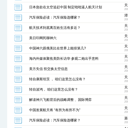
天
日本急欲在太空追赶中国 制定咄咄逼人航天计划
20
滞x
汽车保险必读：汽车保险选哪家？
20
天
航天技术到底离百姓生活有多近？
20
天
美日印网民聊神六
20
天
中国神六跟俄美比在世界上能排第几?
20
天
海内外媒体聚焦美防长访华 参观二炮出乎意料
20
天
美方失信 拒交换太空信息
20
天
转自康斯坦茨 ， 咱们这里怎么没有？
20
天
转自波鸿， 咱们这里怎么没有？
20
天
解读神六飞船背后的战略调整 、国际博弈
20
天
中国发展航天将 “有所为有所不为”
20
菜
汽车保险必读：汽车保险选哪家？
20