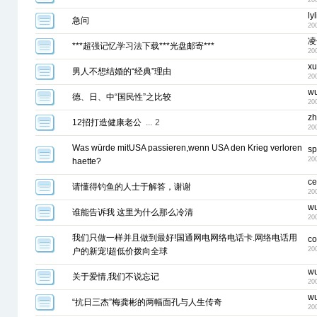
20
ly
急问
20
凌
***超强记忆学习法下载***光盘邮寄***
20
xu
男人不想结婚的“经典”理由
20
w
德、日、中“国民性”之比较
20
zh
12招打造健康老公
...
2
20
Was würde mitUSA passieren,wenn USA den Krieg verloren
s
20
haette?
ce
请懂得钓鱼的人士于解答，谢谢
20
w
谁能告诉我 这里为什么那么冷清
20
我们只做一样并且做到最好!国通网电网络电话卡.网络电话用
co
20
户的新宠!超低价拨向全球
w
关于爱情,我们不说忘记
20
w
“抗日三杰”梅龚彬的两幅面孔与人生传奇
20