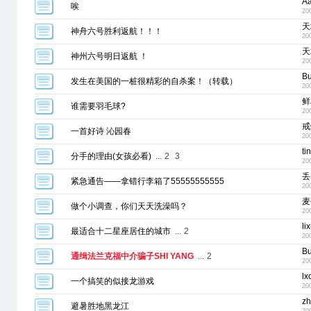
A
唉
20
天
神舟六号胜利返航！！！
20
天
神州六号明日返航 ！
20
Bu
发生在美国的一桩很精彩的自杀案！（转载）
20
鲜
谁需要羽毛球?
20
戒
一首好诗 沁园春
20
ti
分手的理由(女孩必看)
...
2
3
20
丢
紧急通告——拿错行李箱了55555555555
20
麦
做个小调查，你们天天洗澡吗？
20
li
最适合十二星座居住的城市
...
2
20
Bu
通缉法兰克福中介骗子SHI YANG
...
2
20
lx
一个搞笑的似接龙游戏
20
zh
避暑胜地黑龙江