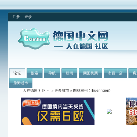
注册
登录
论坛
搜索
导航
新闻
回国机票
市百一店
房
旅游超市
人在德国 社区
»
更多城市
» 图林根州 (Thueringen)