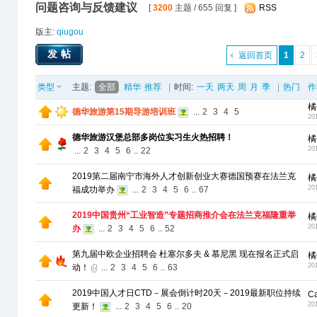
问题咨询与反馈建议
[
3200
主题 / 655 回复 ]
RSS
版主:
qiugou
发帖
返回首页
1
2
类型
主题:
全部
精华
推荐
|
时间:
一天
两天
周
月
季
|
热门
作
橘
德华旅游第15期导游培训班
...
2
3
4
5
20
德华旅游汉堡总部多岗位实习生火热招聘！
橘
20
...
2
3
4
5
6
..
22
2019第二届南宁市海外人才创新创业大赛德国预赛在法兰克
橘
20
福成功举办
...
2
3
4
5
6
..
67
2019中国贵州“工业智造”专题招商推介会在法兰克福隆重举
橘
20
办
...
2
3
4
5
6
..
52
第九届中欧企业招聘会 杜塞尔多夫 & 慕尼黑 现在报名正式启
橘
20
动！
...
2
3
4
5
6
..
63
2019中国人才日CTD－展会倒计时20天－2019最新职位持续
C
20
更新！
...
2
3
4
5
6
..
20