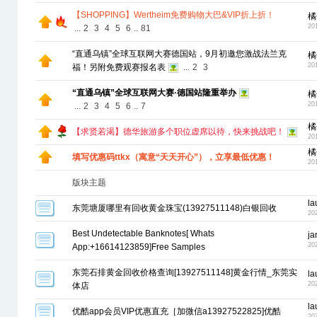
【SHOPPING】Wertheim免费购物大巴&VIP折上折！
橘
20
...
2
3
4
5
6
..
81
“直通乌镇”全球互联网大赛德国站，9月初邀您激战法兰克
橘
20
福！另附免费观赛报名表
...
2
3
“直通乌镇”全球互联网大赛·德国站隆重举办
橘
20
...
2
3
4
5
6
..
7
橘
【求贤若渴】德华旅游多个职位虚席以待，快来挑战吧！
20
橘
填写优惠码ttkx（寓意“天天开心”），立享最低优惠！
20
版块主题
la
东莞塘厦哪里有回收黄金珠宝(13927511148)白银回收
20
Best Undetectable Banknotes[ Whats
j
20
App:+16614123859]Free Samples
东莞石排黄金回收价格查询[13927511148]黄金行情_东莞实
la
20
体店
la
优酷app会员VIP优惠直充［加微信a13927522825]优酷
20