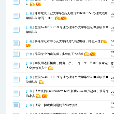
20
证
[
出租
]
开姆尼茨工业大学毕业证Q微信496316158办理成绩单
as
20
学历认证缩写：TUC.
[
出租
]
微信A746103619 专业办理海外大学毕业证〓成绩单〓
ay
20
学历认证
[
出租
]
科隆靠近市中心及大学好房2月起出租，拎包入住
pe
20
fr
[
出租
]
德国专业的建筑师，多年的工作经验
20
[
出租
]
学校周边新楼房，两房一厅，一房一厅，单间出租家电
黄
20
齐全拎包可入住
[
出租
]
微信A746103619 专业办理海外大学毕业证〓成绩单〓
ay
20
学历认证
[
出租
]
法兰克福Galluswarte 60平新房22年10月起租，带厨房
qu
20
和家具
fr
[
出租
]
清除一切建房问题的专业建筑师
20