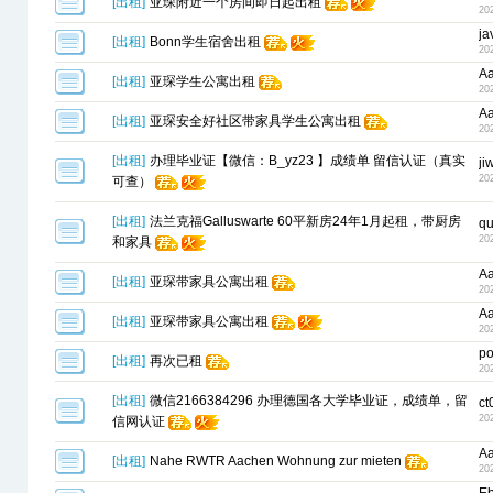
[
出租
]
亚琛附近一个房间即日起出租
20
j
[
出租
]
Bonn学生宿舍出租
20
A
[
出租
]
亚琛学生公寓出租
20
A
[
出租
]
亚琛安全好社区带家具学生公寓出租
20
[
出租
]
办理毕业证【微信：B_yz23 】成绩单 留信认证（真实
ji
20
可查）
[
出租
]
法兰克福Galluswarte 60平新房24年1月起租，带厨房
qu
20
和家具
A
[
出租
]
亚琛带家具公寓出租
20
A
[
出租
]
亚琛带家具公寓出租
20
po
[
出租
]
再次已租
20
[
出租
]
微信2166384296 办理德国各大学毕业证，成绩单，留
ct
20
信网认证
A
[
出租
]
Nahe RWTR Aachen Wohnung zur mieten
20