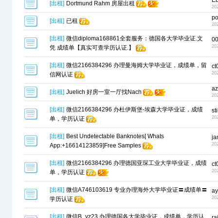
Eb
[
出租
]
Dortmund Rahm 房屋出租
20
po
[
出租
]
已租
20
[
出租
]
微信diploma168861全套服务：德国各大学毕业证.文
0
20
凭 成绩单【真实可查学历认证.】
[
出租
]
微信2166384296 办理曼海姆大学毕业证，成绩单，留
ct
20
信网认证
az
[
出租
]
Juelich 好房一室一厅找Nach
20
[
出租
]
微信2166384296 办杜伊斯堡-埃森大学毕业证，成绩
st
20
单，学历认证
[
出租
]
Best Undetectable Banknotes[ Whats
j
20
App:+16614123859]Free Samples
[
出租
]
微信2166384296 办理德国亚琛工业大学毕业证，成绩
ct
20
单，学历认证
[
出租
]
微信A746103619 专业办理海外大学毕业证〓成绩单〓
ay
20
学历认证
[
出租
]
微信B_yz23 办理德国各大学毕业证，成绩单，学历认
ra