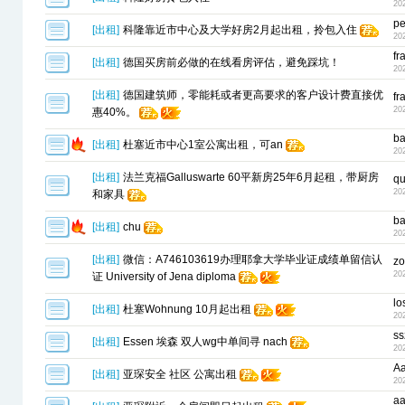
20
pe
[
出租
]
科隆靠近市中心及大学好房2月起出租，拎包入住
20
fr
[
出租
]
德国买房前必做的在线看房评估，避免踩坑！
20
[
出租
]
德国建筑师，零能耗或者更高要求的客户设计费直接优
fr
20
惠40%。
b
[
出租
]
杜塞近市中心1室公寓出租，可an
20
[
出租
]
法兰克福Galluswarte 60平新房25年6月起租，带厨房
qu
20
和家具
b
[
出租
]
chu
20
[
出租
]
微信：A746103619办理耶拿大学毕业证成绩单留信认
z
20
证 University of Jena diploma
lo
[
出租
]
杜塞Wohnung 10月起出租
20
ss
[
出租
]
Essen 埃森 双人wg中单间寻 nach
20
A
[
出租
]
亚琛安全 社区 公寓出租
20
a