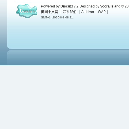
Powered by
Discuz!
7.2
Designed by
Voora Island
© 20
德国中文网
|
联系我们
|
Archiver
|
WAP
|
GMT+1, 2026-8-8 08:11.