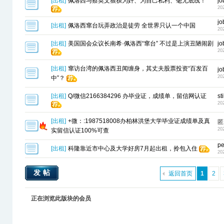
[
出租
]
佩洛西与蔡英文狼狈为奸、为自己私利、毫无底线！
jo
20
jo
[
出租
]
佩洛西窜台玩弄政治是徒劳 全世界只认一个中国
20
[
出租
]
美国国会众议长南希·佩洛西“窜台” 不过是上演丑陋闹剧
jo
20
[
出租
]
窜访台湾的佩洛西丑闻缠身，其丈夫股票投资“百发百
jo
20
中”？
[
出租
]
Q/微信2166384296 办毕业证，成绩单，留信网认证
st
20
[
出租
]
+微：:1987518008办柏林洪堡大学毕业证成绩单及真
匿
20
实留信认证100%可查
pe
[
出租
]
科隆靠近市中心及大学好房7月起出租，拎包入住
20
发帖
返回首页
1
2
正在浏览此版块的会员