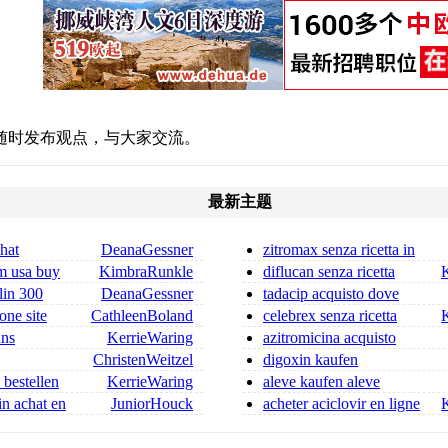
随时发布观点，与大家交流。
最新主题
chat
DeanaGessner
zitromax senza ricetta in
 ordonnance
farmacia zitromax online
m usa buy
KimbraRunkle
diflucan senza ricetta
diflucan acquisto on line
lin 300
DeanaGessner
tadacip acquisto dove
in 300 mg for sa
comprare tadacip
one site
CathleenBoland
celebrex senza ricetta
celebrex 200 mg senza ricet
ans
KerrieWaring
azitromicina acquisto
azitromicina senza ricetta
ChristenWeitzel
digoxin kaufen
dica flagyl si può co
 bestellen
KerrieWaring
aleve kaufen aleve
rezeptfrei
in achat en
JuniorHouck
acheter aciclovir en ligne
en toute sécurité