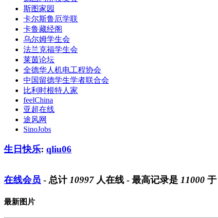
斯图家园
卡尔斯鲁厄学联
卡鲁藏经阁
乌尔姆学生会
法兰克福学生会
莱茵论坛
全德华人机电工程协会
中国留德学生学者联合会
比利时根特人家
feelChina
亚超在线
途风网
SinoJobs
生日快乐
:
qliu06
在线会员
- 总计
10997
人在线 - 最高记录是
11000
最新图片