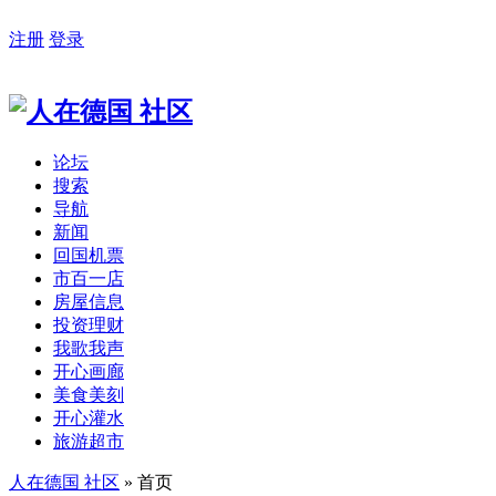
注册
登录
论坛
搜索
导航
新闻
回国机票
市百一店
房屋信息
投资理财
我歌我声
开心画廊
美食美刻
开心灌水
旅游超市
人在德国 社区
» 首页