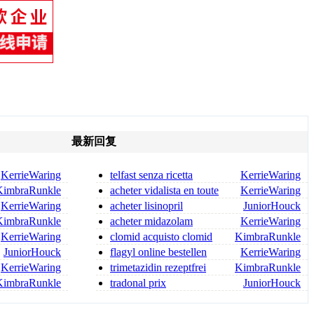
最新回复
KerrieWaring
telfast senza ricetta
KerrieWaring
fexofenadina senza ricetta
KimbraRunkle
acheter vidalista en toute
KerrieWaring
sécurité
KerrieWaring
acheter lisinopril
JuniorHouck
hydrochlorothiazide acheter lis
KimbraRunkle
acheter midazolam
KerrieWaring
comprimés 2026
KerrieWaring
clomid acquisto clomid
KimbraRunkle
acquisto on line
JuniorHouck
flagyl online bestellen
KerrieWaring
flagyl bestellen
KerrieWaring
trimetazidin rezeptfrei
KimbraRunkle
trimetazidin kaufen
KimbraRunkle
tradonal prix
JuniorHouck