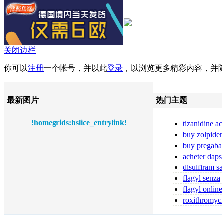
关闭边栏
你可以
注册
一个帐号，并以此
登录
，以浏览更多精彩内容，并
最新图片
热门主题
!homegrids:hslice_entrylink!
tizanidine a
tizanidine sans
buy zolpide
zolpidem
buy pregaba
online pregabal
acheter daps
fiable
disulfiram s
ordonnance
flagyl senza
prescrizione me
flagyl online
flagyl bestellen
roxithromyc
toute sécurité