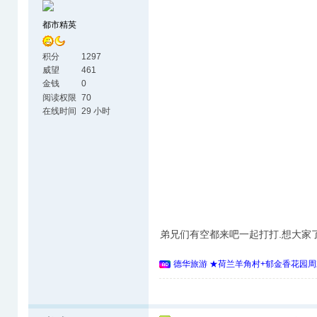
都市精英
积分
1297
威望
461
金钱
0
阅读权限
70
在线时间
29 小时
弟兄们有空都来吧一起打打.想大家
德华旅游 ★荷兰羊角村+郁金香花园周