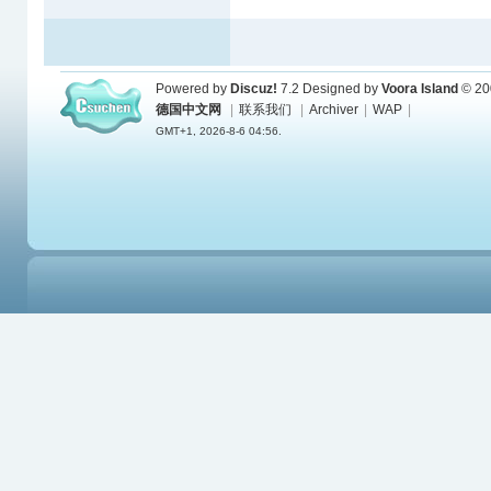
Powered by
Discuz!
7.2
Designed by
Voora Island
© 20
德国中文网
|
联系我们
|
Archiver
|
WAP
|
GMT+1, 2026-8-6 04:56.