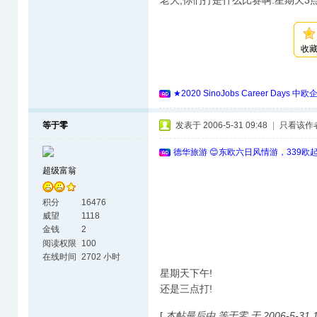
老大,你们打是什么比赛啊.星期天3点
收
★2020 SinoJobs Career 
等于零
发表于 2006-5-31 09:48
|
只看该作
德华旅游 😊东欧六日风情游，339欧
超级富翁
积分
16476
威望
1118
金钱
2
阅读权限
100
在线时间
2702 小时
星期天下午!
还是三点打!
[
本帖最后由 等于零 于 2006-5-31 1