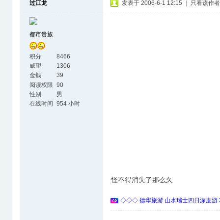
过江龙
发表于 2006-6-1 12:15
|
只看该作者
都市贵族
积分
8466
威望
1306
金钱
39
阅读权限
90
性别
男
在线时间
954 小时
怪不得消失了那么久
◇◇◇ 德华旅游 山水瑞士四日深度游 