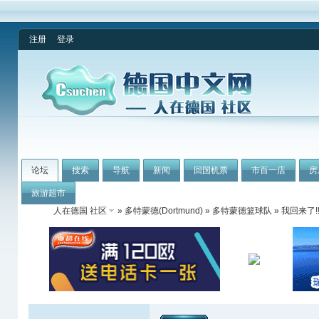
注册
登录
论坛
搜索
导航
新闻
回国机票
市百一店
房
旅游超市
人在德国 社区
»
多特蒙德(Dortmund)
»
多特蒙德篮球队
» 我回来了!