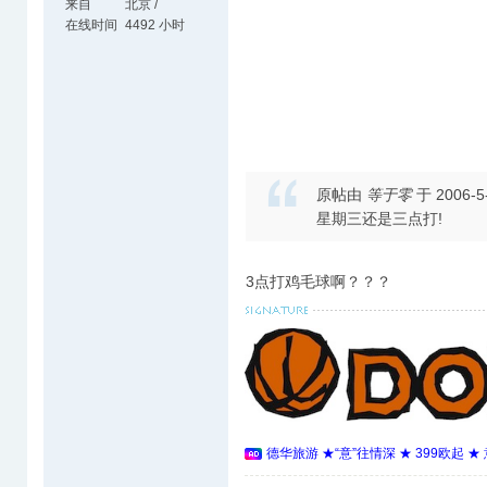
来自
北京 /
Dortmund
在线时间
4492 小时
原帖由
等于零
于 2006-5
星期三还是三点打!
3点打鸡毛球啊？？？
德华旅游 ★“意”往情深 ★ 399欧起 