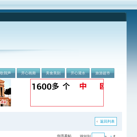
我歌我声
开心画廊
美食美刻
开心灌水
旅游超市
返回列表
倒序看帖
跳转到
»
#