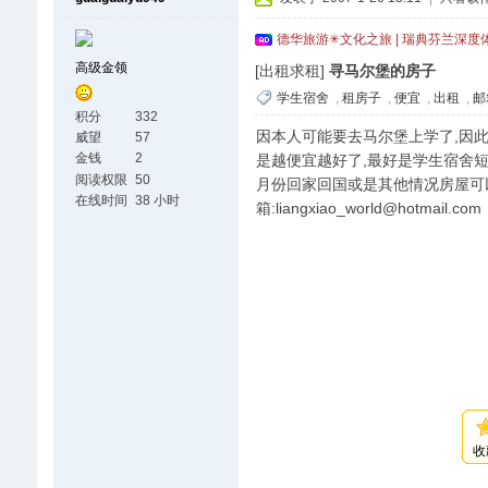
德华旅游✳文化之旅 | 瑞典芬兰深度
高级金领
[出租求租]
寻马尔堡的房子
学生宿舍
,
租房子
,
便宜
,
出租
,
邮
积分
332
因本人可能要去马尔堡上学了,因此
威望
57
金钱
2
是越便宜越好了,最好是学生宿舍短
阅读权限
50
月份回家回国或是其他情况房屋可以短期
在线时间
38 小时
箱:liangxiao_world@hotmail.com
收