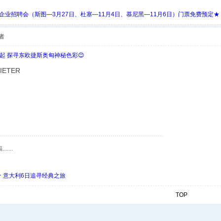
 Days 中欧企业招聘会（斯图—3月27日、杜塞—11月4日、慕尼黑—11月6日）门票免费预定★
者
欧起 探寻东欧捷斯奥匈神秘色彩😊
ETER
...
 ★ 意大利6日追寻经典之旅
TOP