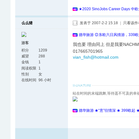
★2020 SinoJobs Career
么么猪
发表于 2007-2-2 15:18
|
只看该作
德华旅游 😊东欧六日风情游，339
游客
我也要 理由同上 但是我要NACHMI
积分
1209
017665701965
威望
288
vian_fish@hotmail.com
金钱
1
阅读权限
1
性别
女
在线时间
96 小时
站在时间的末端跳舞,等待遥不可及的幸福....
德华旅游 ★“意”往情深 ★ 399欧起