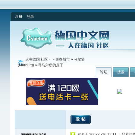
注册
登录
人在德国 社区
»
更多城市
»
马尔堡
(Marburg)
» 寻马尔堡的房子
论坛
搜索
发帖
guaiguaiyu949
发表于 2007-1-26 13:11
|
只看该