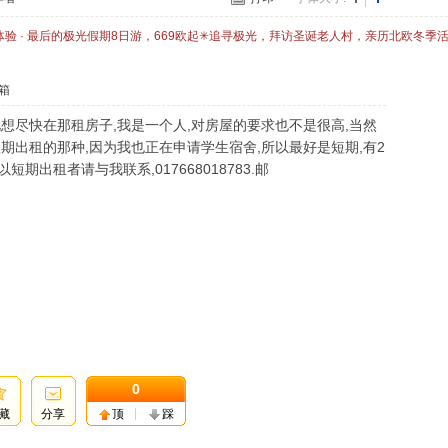
体验 · 最后的极光假期8日游，669欧起✳追寻极光，拜访圣诞老人村，亲历北欧冬季
箱
想尽快在那租房子,我是一个人,对房屋的要求也不是很高,当然
期出租的那种,因为我也正在申请学生宿舍,所以最好是短期,有2
出租者请与我联系,017668018783.邮
0
藏
分享
顶
踩