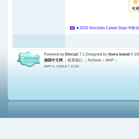
收
★2020 SinoJobs Career 
Powered by
Discuz!
7.2
Designed by
Voora Island
© 20
德国中文网
|
联系我们
|
Archiver
|
WAP
|
GMT+1, 2026-8-7 13:35.