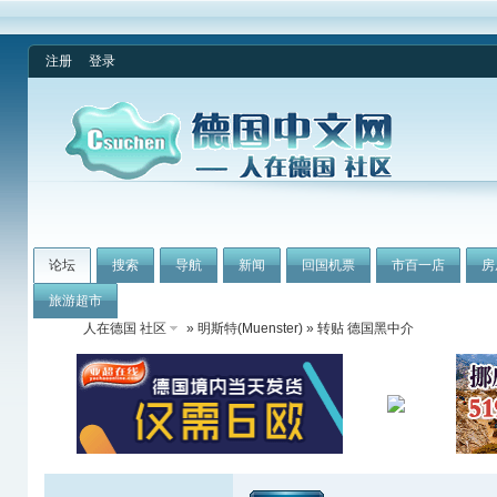
注册
登录
论坛
搜索
导航
新闻
回国机票
市百一店
房
旅游超市
人在德国 社区
»
明斯特(Muenster)
» 转贴 德国黑中介