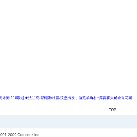
末游 110欧起★法兰克福/科隆/杜塞/汉堡出发，游览羊角村+库肯霍夫郁金香花园
TOP
001-2009
Comsenz Inc.