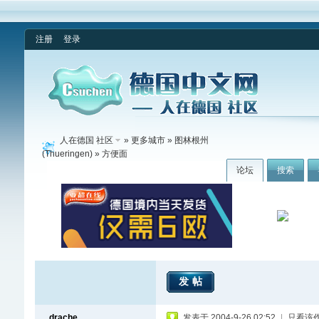
注册
登录
人在德国 社区
»
更多城市
»
图林根州
(Thueringen)
» 方便面
论坛
搜索
发帖
drache
发表于 2004-9-26 02:52
|
只看该