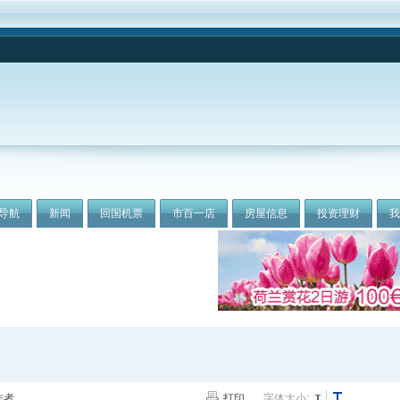
导航
新闻
回国机票
市百一店
房屋信息
投资理财
作者
打印
字体大小: