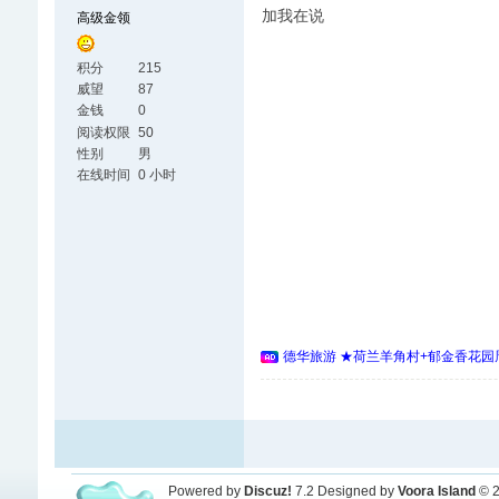
加我在说
高级金领
积分
215
威望
87
金钱
0
阅读权限
50
性别
男
在线时间
0 小时
德华旅游 ★荷兰羊角村+郁金香花园周
Powered by
Discuz!
7.2
Designed by
Voora Island
© 2