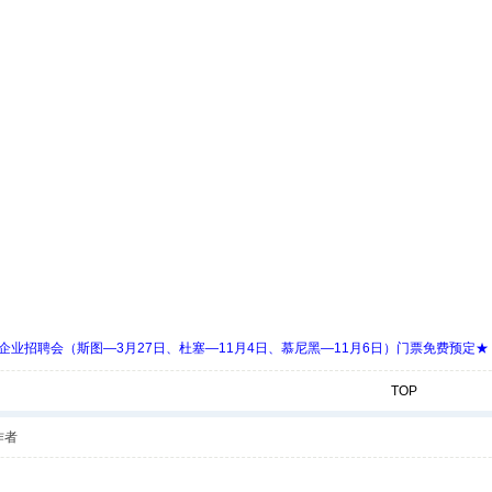
 Days 中欧企业招聘会（斯图—3月27日、杜塞—11月4日、慕尼黑—11月6日）门票免费预定★
TOP
作者