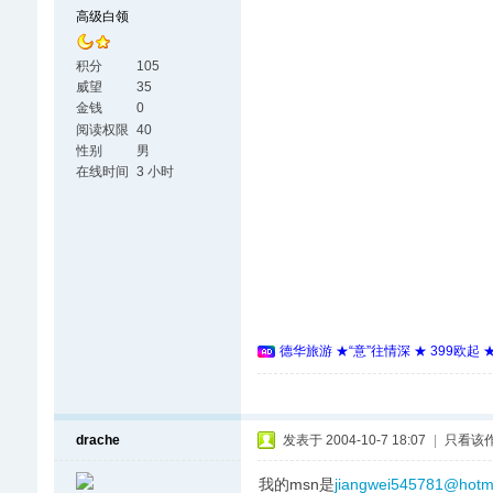
高级白领
积分
105
威望
35
金钱
0
阅读权限
40
性别
男
在线时间
3 小时
德华旅游 ★“意”往情深 ★ 399欧起
drache
发表于 2004-10-7 18:07
|
只看该
我的msn是
jiangwei545781@hotm