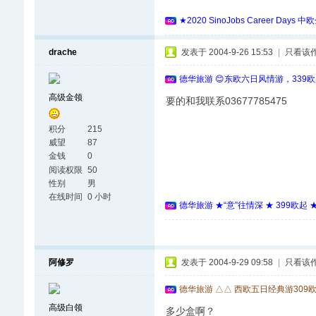
★2020 SinoJobs Career
drache
发表于 2004-9-26 15:53
|
只看该
德华旅游 😊东欧六日风情游，339
高级金领
要的和我联系03677785475
积分
215
威望
87
金钱
0
阅读权限
50
性别
男
在线时间
0 小时
德华旅游 ★“意”往情深 ★ 399欧起
阿修罗
发表于 2004-9-29 09:58
|
只看该
德华旅游 △△ 西欧五日经典游309
高级白领
多少盒啊？