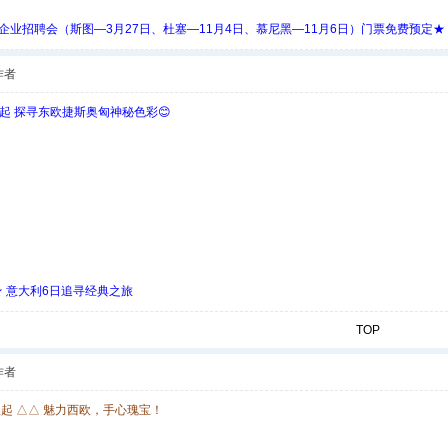
 Days 中欧企业招聘会（斯图—3月27日、杜塞—11月4日、慕尼黑—11月6日）门票免费预定★
作者
欧起 探寻东欧捷斯奥匈神秘色彩😊
 ★ 意大利6日追寻经典之旅
TOP
作者
欧起 △△ 魅力西欧，手心瑰宝！