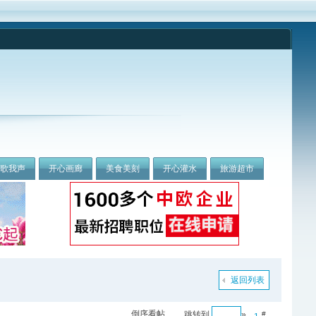
我歌我声
开心画廊
美食美刻
开心灌水
旅游超市
返回列表
倒序看帖
跳转到
»
#