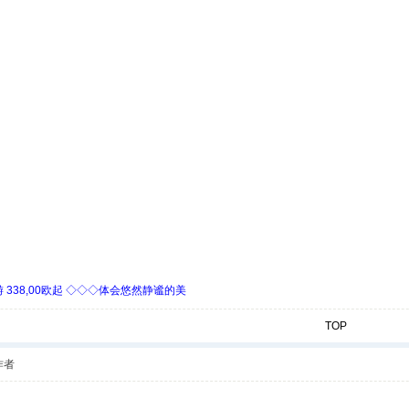
338,00欧起 ◇◇◇体会悠然静谧的美
TOP
作者