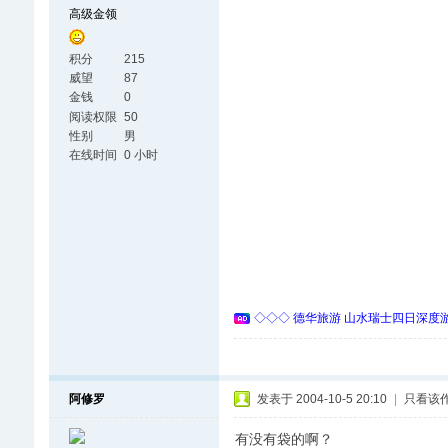
高级金领
积分
215
威望
87
金钱
0
阅读权限
50
性别
男
在线时间
0 小时
◇◇◇ 德华旅游 山水瑞士四日深度游 
阿修罗
发表于 2004-10-5 20:10
|
只看该
有没有袋的啊？