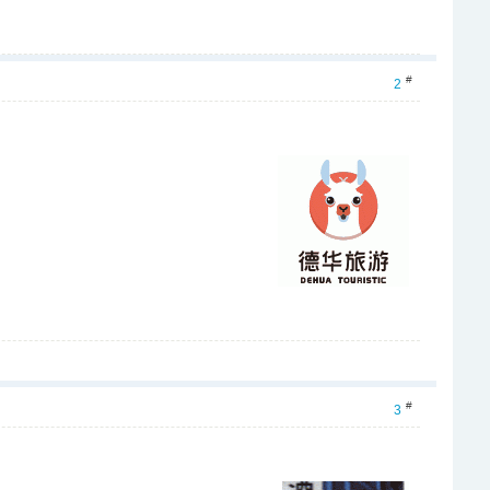
#
2
#
3