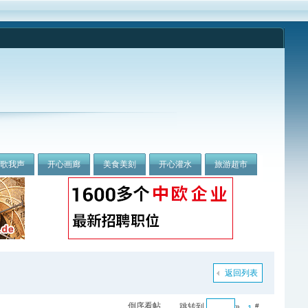
我歌我声
开心画廊
美食美刻
开心灌水
旅游超市
返回列表
倒序看帖
跳转到
»
#