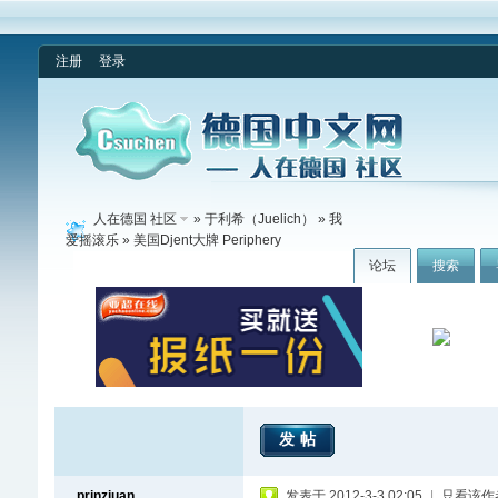
注册
登录
人在德国 社区
»
于利希（Juelich）
»
我
爱摇滚乐
» 美国Djent大牌 Periphery
论坛
搜索
发帖
prinzjuan
发表于 2012-3-3 02:05
|
只看该作