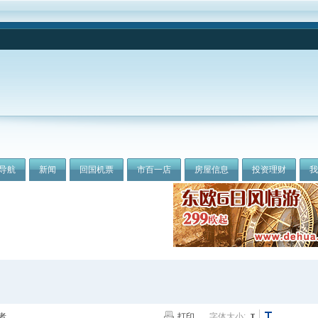
导航
新闻
回国机票
市百一店
房屋信息
投资理财
者
打印
字体大小: