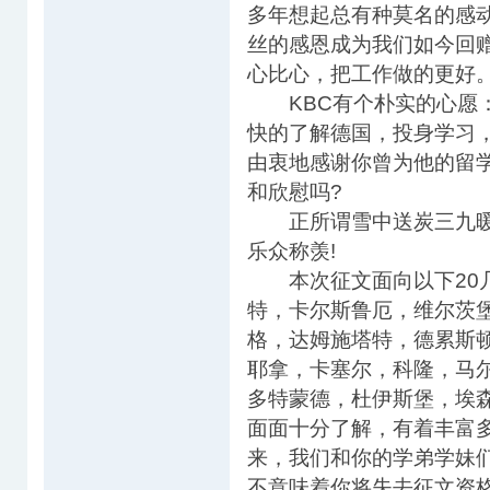
多年想起总有种莫名的感
丝的感恩成为我们如今回
心比心，把工作做的更好
KBC有个朴实的心愿：
快的了解德国，投身学习
由衷地感谢你曾为他的留
和欣慰吗?
正所谓雪中送炭三九暖, 
乐众称羡!
本次征文面向以下20几
特，卡尔斯鲁厄，维尔茨
格，达姆施塔特，德累斯
耶拿，卡塞尔，科隆，马
多特蒙德，杜伊斯堡，埃
面面十分了解，有着丰富
来，我们和你的学弟学妹
不意味着你将失去征文资