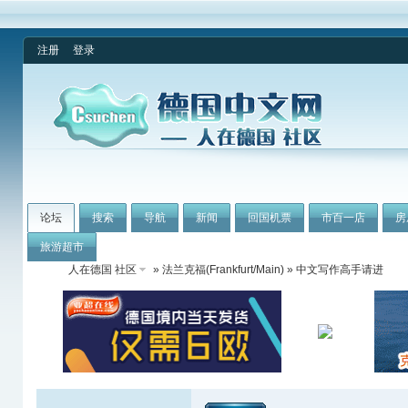
注册
登录
论坛
搜索
导航
新闻
回国机票
市百一店
房
旅游超市
人在德国 社区
»
法兰克福(Frankfurt/Main)
» 中文写作高手请进