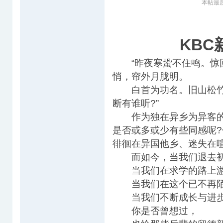
本帖最后由 
KB
“昨夜寒蛩不住鸣。惊回
悄，帘外月胧明。
白首为功名。旧山松竹
断有谁听?”
作为独在异乡为异客的
是否或多或少有些同感呢
徘徊在异国他乡、迷失在
而如今，当我们退去初
当我们在求学的路上游
当我们在这个已不再陌
当我们不断成长与进步
你是否曾想过，