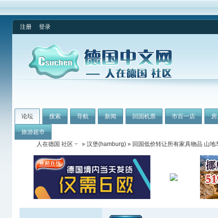
注册
登录
论坛
搜索
导航
新闻
回国机票
市百一店
房
旅游超市
人在德国 社区
»
汉堡(hamburg)
» 回国低价转让所有家具物品 山地车