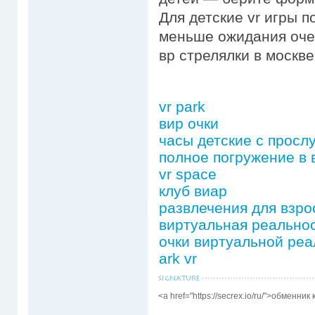
Для детские vr игры п
меньше ожидания оче
вр стрелялки в москве
vr park
вир очки
часы детские с просл
полное погружение в
vr space
клуб виар
развлечения для взро
виртуальная реальнос
очки виртуальной реа
ark vr
<a href="https://secrex.io/ru/">обменник