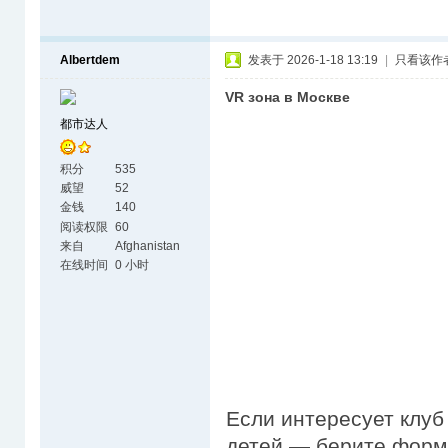
Albertdem
发表于 2026-1-18 13:19
|
只看该作
VR зона в Москве
都市达人
积分
535
威望
52
金钱
140
阅读权限
60
来自
Afghanistan
在线时间
0 小时
Если интересует клуб 
детей — берите форма