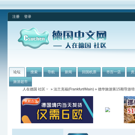
注册
登录
论坛
搜索
导航
新闻
回国机票
市百一店
房
旅游超市
人在德国 社区
»
法兰克福(Frankfurt/Main)
» 德华旅游第15期导游