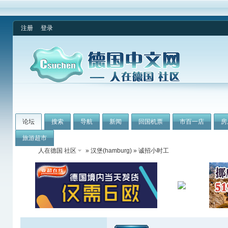
注册
登录
论坛
搜索
导航
新闻
回国机票
市百一店
房
旅游超市
人在德国 社区
»
汉堡(hamburg)
» 诚招小时工