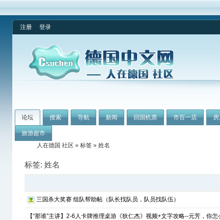
注册
登录
论坛
搜索
导航
新闻
回国机票
市百一店
房
旅游超市
人在德国 社区
»
标签
» 姓名
标签: 姓名
三国杀大奖赛 组队帮助帖（队长找队员，队员找队伍）
【“那谁”主讲】2-6人卡牌推理桌游《狄仁杰》视频+文字攻略--元芳，你