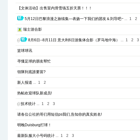
【文体活动】出售室内滑雪场五折天票！！！
5月12日巴黎浪漫之旅续集—表扬一下我们的团友＆刘导吧~
...
1
2
瑞士游合影
8月6日--8月11日 意大利6日游集体合影（罗马地中海）
...
1
2
3
篮球球讯
寻懂足球的朋友帮忙
領隊到底誰要當?
新人报道
...
1
2
热帖欢迎球队新成员!
技术统计
...
1
2
3
请各位公社的哥们用短信ps我们,告知你的真实姓名!
明晚Duisburg打球！
最新队服大小号码统计
...
1
2
3