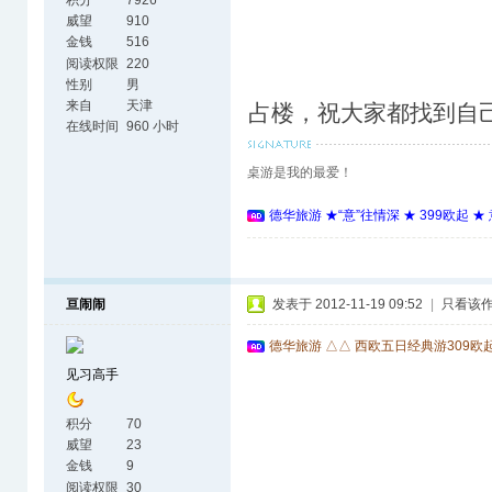
积分
7926
威望
910
金钱
516
阅读权限
220
性别
男
来自
天津
占楼，祝大家都找到自
在线时间
960 小时
桌游是我的最爱！
德华旅游 ★“意”往情深 ★ 399欧起 
亘闹闹
发表于 2012-11-19 09:52
|
只看该
德华旅游 △△ 西欧五日经典游309欧
见习高手
积分
70
威望
23
金钱
9
阅读权限
30