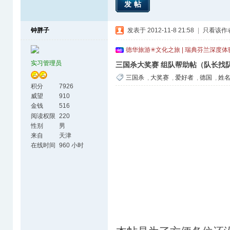
发帖
钟胖子
发表于 2012-11-8 21:58
|
只看该作
德华旅游✳文化之旅 | 瑞典芬兰深度
实习管理员
三国杀大奖赛 组队帮助帖（队长找
三国杀
,
大奖赛
,
爱好者
,
德国
,
姓
积分
7926
威望
910
金钱
516
阅读权限
220
性别
男
来自
天津
在线时间
960 小时