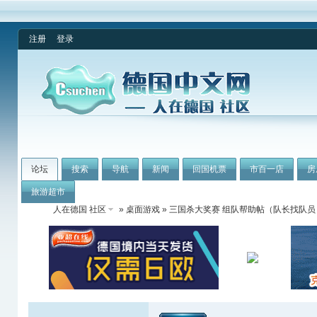
注册
登录
论坛
搜索
导航
新闻
回国机票
市百一店
房
旅游超市
人在德国 社区
»
桌面游戏
» 三国杀大奖赛 组队帮助帖（队长找队