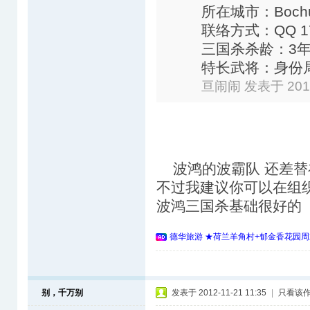
所在城市：Boch
联络方式：QQ 17
三国杀杀龄：3
特长武将：身份局玩
亘闹闹 发表于 2012-
波鸿的波霸队 还差替
不过我建议你可以在组
波鸿三国杀基础很好的
德华旅游 ★荷兰羊角村+郁金香花园周
别，千万别
发表于 2012-11-21 11:35
|
只看该