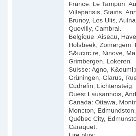
France: Le Tampon, Aub
Villeparisis, Stains, An
Brunoy, Les Ulis, Aulna
Quevilly, Cambrai.
Belgique: Aiseau, Have
Holsbeek, Zomergem, Me
S&ucirc;re, Ninove, Ma
Grimbergen, Lokeren.
Suisse: Agno, K&ouml;ni
Grüningen, Glarus, Rue
Cudrefin, Lichtensteig,
Ouest Lausannois, And
Canada: Ottawa, Montr
Moncton, Edmundston, S
Québec City, Edmunsto
Caraquet.
Lire plus: