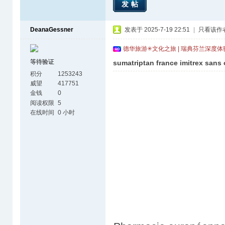
发帖
DeanaGessner
发表于 2025-7-19 22:51
|
只看该作
德华旅游✳文化之旅 | 瑞典芬兰深度
等待验证
sumatriptan france imitrex san
积分
1253243
威望
417751
金钱
0
阅读权限
5
在线时间
0 小时