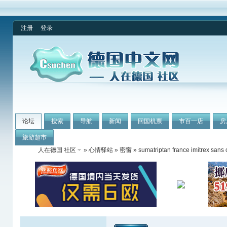
注册
登录
论坛
搜索
导航
新闻
回国机票
市百一店
房
旅游超市
人在德国 社区
»
心情驿站
»
密窗
» sumatriptan france imitrex san