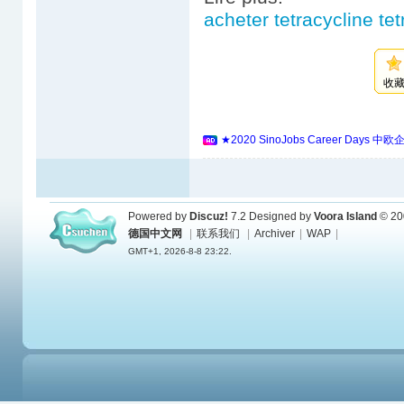
acheter tetracycline te
收
★2020 SinoJobs Career 
Powered by
Discuz!
7.2
Designed by
Voora Island
© 20
德国中文网
|
联系我们
|
Archiver
|
WAP
|
GMT+1, 2026-8-8 23:22.