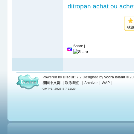
ditropan achat ou ache
收
Share
|
Powered by
Discuz!
7.2
Designed by
Voora Island
© 20
德国中文网
|
联系我们
|
Archiver
|
WAP
|
GMT+1, 2026-8-7 11:29.