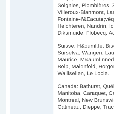
Soignies, Plombières,
Villeroux-Blanmont, Lan
Fontaine-l'&Eacute;vêq
Helchteren, Nandrin, I
Diksmuide, Flobecq, Aa
Suisse: H&ouml;fe, Bisch
Surselva, Wangen, Laufe
Maurice, M&auml;nnedor
Belp, Maienfeld, Horgen
Wallisellen, Le Locle.
Canada: Bathurst, Qué
Manitoba, Caraquet, Ca
Montreal, New Brunswic
Gatineau, Dieppe, Tra