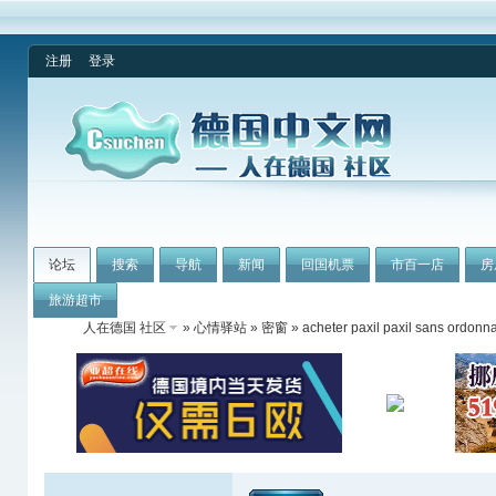
注册
登录
论坛
搜索
导航
新闻
回国机票
市百一店
房
旅游超市
人在德国 社区
»
心情驿站
»
密窗
» acheter paxil paxil sans ordonn