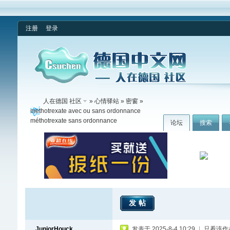
注册
登录
人在德国 社区
»
心情驿站
»
密窗
»
methotrexate avec ou sans ordonnance
méthotrexate sans ordonnance
论坛
搜索
发帖
JuniorHouck
发表于 2025-8-4 10:29
|
只看该作