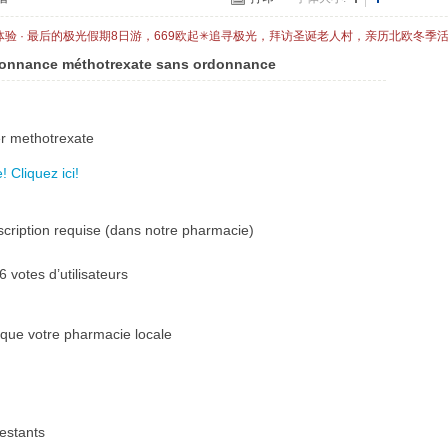
体验 · 最后的极光假期8日游，669欧起✳追寻极光，拜访圣诞老人村，亲历北欧冬季
donnance méthotrexate sans ordonnance
er methotrexate
 Cliquez ici!
cription requise (dans notre pharmacie)
 votes d’utilisateurs
que votre pharmacie locale
estants