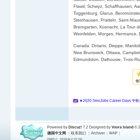
Flawil, Schwyz, Schaffhausen, Aar
Toggenburg, Glarus, Beromünster,
Steinhausen, Pratteln, Saint-Mau
Bremgarten, Küsnacht, La Tour-de-
Weinfelden, Morges, Hermance, D
Canada: Ontario, Dieppe, Manitob
New Brunswick, Ottawa, Campbell
Edmundston, Dalhousie, Trois-Riv
收
★2020 SinoJobs Career
Powered by
Discuz!
7.2
Designed by
Voora Island
© 2
德国中文网
|
联系我们
|
Archiver
|
WAP
|
GMT+1, 2026-8-7 07:00.