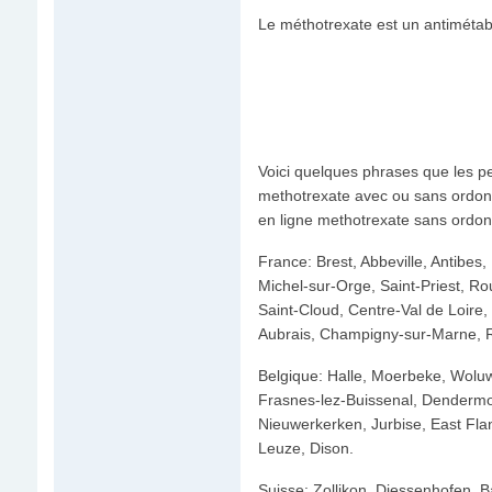
Le méthotrexate est un antimétabol
Voici quelques phrases que les pe
methotrexate avec ou sans ordo
en ligne methotrexate sans ordo
France: Brest, Abbeville, Antibes,
Michel-sur-Orge, Saint-Priest, R
Saint-Cloud, Centre-Val de Loire,
Aubrais, Champigny-sur-Marne, Ro
Belgique: Halle, Moerbeke, Woluw
Frasnes-lez-Buissenal, Dendermon
Nieuwerkerken, Jurbise, East F
Leuze, Dison.
Suisse: Zollikon, Diessenhofen,