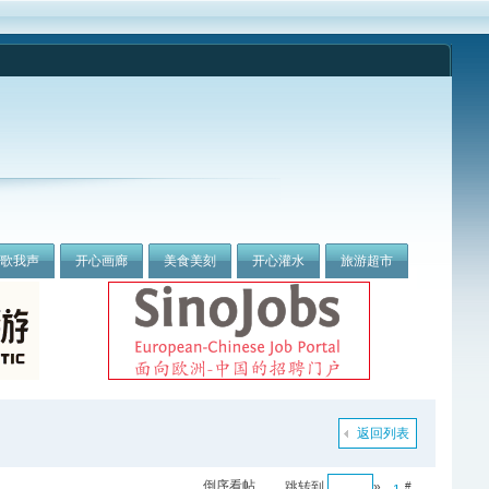
我歌我声
开心画廊
美食美刻
开心灌水
旅游超市
返回列表
倒序看帖
跳转到
»
#