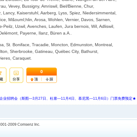
au, Vevey, Bussigny, Amriswil, Biel/Bienne, Chur,
 Lancy, Kaiserstuhl, Aarberg, Lyss, Spiez, Niedersimmental,
rice, M&ouml;hlin, Arosa, Wohlen, Vernier, Davos, Sarnen,
Peilz, Uzwil, Avenches, Laufen, Jura bernois, Wil, Adliswil,
elémont, Payerne, Ilanz, Büren a.A..
a, St. Boniface, Tracadie, Moncton, Edmunston, Montreal,
ton, Sherbrooke, Gatineau, Québec City, Bathurst,
ieres, Caraquet.
0
藏
分享
顶
踩
 Days 中欧企业招聘会（斯图—3月27日、杜塞—11月4日、慕尼黑—11月6日）门票免费预定★
001-2009
Comsenz Inc.