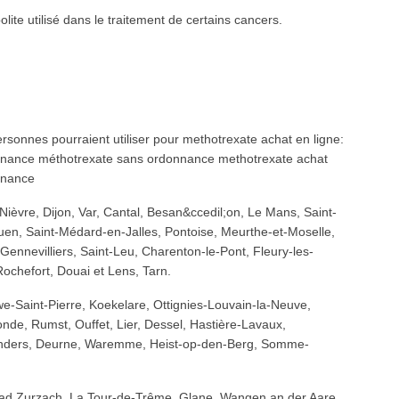
ite utilisé dans le traitement de certains cancers.
rsonnes pourraient utiliser pour methotrexate achat en ligne:
nnance méthotrexate sans ordonnance methotrexate achat
nnance
 Nièvre, Dijon, Var, Cantal, Besan&ccedil;on, Le Mans, Saint-
ouen, Saint-Médard-en-Jalles, Pontoise, Meurthe-et-Moselle,
 Gennevilliers, Saint-Leu, Charenton-le-Pont, Fleury-les-
chefort, Douai et Lens, Tarn.
e-Saint-Pierre, Koekelare, Ottignies-Louvain-la-Neuve,
de, Rumst, Ouffet, Lier, Dessel, Hastière-Lavaux,
landers, Deurne, Waremme, Heist-op-den-Berg, Somme-
 Bad Zurzach, La Tour-de-Trême, Glane, Wangen an der Aare,