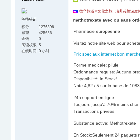
德华旅游✳文化之旅 | 瑞典芬兰深度
等待验证
methotrexate avec ou sans or
积分
1276898
Pharmacie européenne
威望
425636
金钱
0
Visitez notre site web pour achet
阅读权限
5
在线时间
0 小时
Prix speciaux internet bon marche!
Forme medicale: pilule
Ordonnance requise: Aucune pres
Disponibilité: In Stock!
Note 4,82 / 5 sur la base de 10836
24h support en ligne
Toujours jusqu'à 70% moins cher 
Transactions privées
Substance active: Methotrexate
En Stock:Seulement 24 paquets r