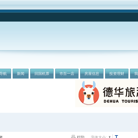
导航
新闻
回国机票
市百一店
房屋信息
投资理财
者
打印
字体大小: