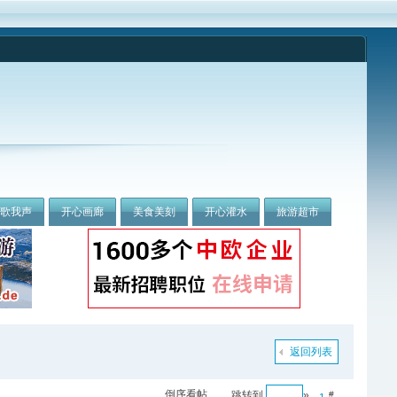
我歌我声
开心画廊
美食美刻
开心灌水
旅游超市
返回列表
倒序看帖
跳转到
»
#