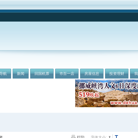
导航
新闻
回国机票
市百一店
房屋信息
投资理财
者
打印
字体大小: