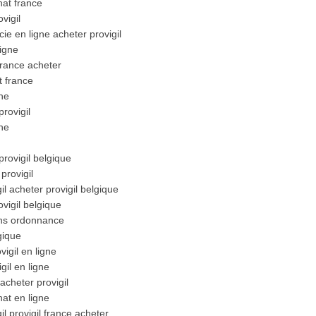
hat france
vigil
e en ligne acheter provigil
ligne
 france acheter
t france
gne
rovigil
gne
provigil belgique
provigil
l acheter provigil belgique
ovigil belgique
sans ordonnance
gique
vigil en ligne
gil en ligne
acheter provigil
hat en ligne
l provigil france acheter