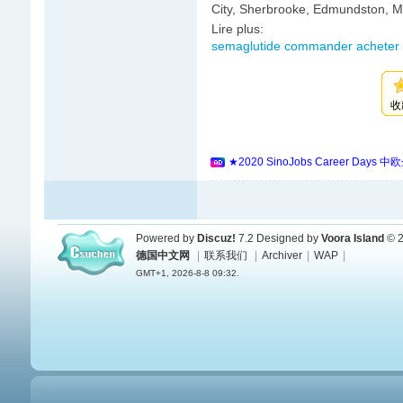
City, Sherbrooke, Edmundston, M
Lire plus:
semaglutide commander acheter 
收
★2020 SinoJobs Career
Powered by
Discuz!
7.2
Designed by
Voora Island
© 2
德国中文网
|
联系我们
|
Archiver
|
WAP
|
GMT+1, 2026-8-8 09:32.