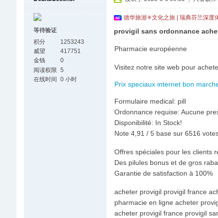
德华旅游✳文化之旅 | 瑞典芬兰深度
等待验证
provigil sans ordonnance achet
积分
1253243
Pharmacie européenne
威望
417751
金钱
0
Visitez notre site web pour acheter
阅读权限
5
在线时间
0 小时
Prix speciaux internet bon marche!
Formulaire medical: pill
Ordonnance requise: Aucune pres
Disponibilité: In Stock!
Note 4,91 / 5 base sur 6516 votes 
Offres spéciales pour les clients r
Des pilules bonus et de gros ra
Garantie de satisfaction à 100%
acheter provigil provigil france ac
pharmacie en ligne acheter provigi
acheter provigil france provigil 