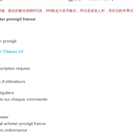
体验 · 最后的极光假期8日游，669欧起✳追寻极光，拜访圣诞老人村，亲历北欧冬季
er provigil france
 provigil
 Cliquez ici!
cription requise
d’utilisateurs
éguliers
bais sur chaque commande
heter
l acheter provigil france
sans ordonnance