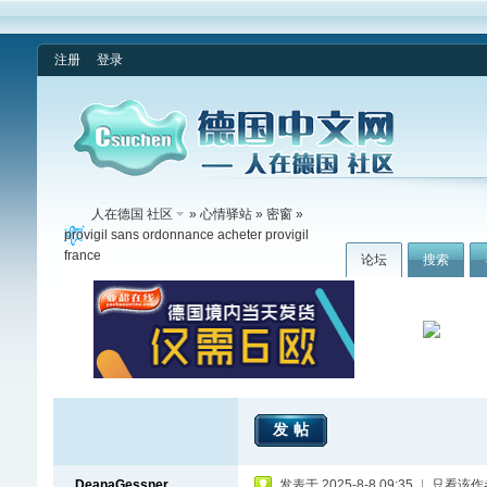
注册
登录
人在德国 社区
»
心情驿站
»
密窗
»
provigil sans ordonnance acheter provigil
france
论坛
搜索
发帖
DeanaGessner
发表于 2025-8-8 09:35
|
只看该作