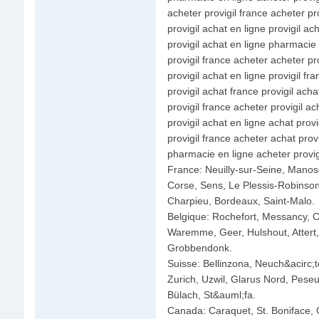
acheter provigil france acheter pr
provigil achat en ligne provigil ac
provigil achat en ligne pharmacie 
provigil france acheter acheter pro
provigil achat en ligne provigil fr
provigil achat france provigil acha
provigil france acheter provigil ac
provigil achat en ligne achat provi
provigil france acheter achat provi
pharmacie en ligne acheter provigi
France: Neuilly-sur-Seine, Manos
Corse, Sens, Le Plessis-Robinson,
Charpieu, Bordeaux, Saint-Malo.
Belgique: Rochefort, Messancy, C
Waremme, Geer, Hulshout, Attert
Grobbendonk.
Suisse: Bellinzona, Neuch&acirc;t
Zurich, Uzwil, Glarus Nord, Pese
Bülach, St&auml;fa.
Canada: Caraquet, St. Boniface, 