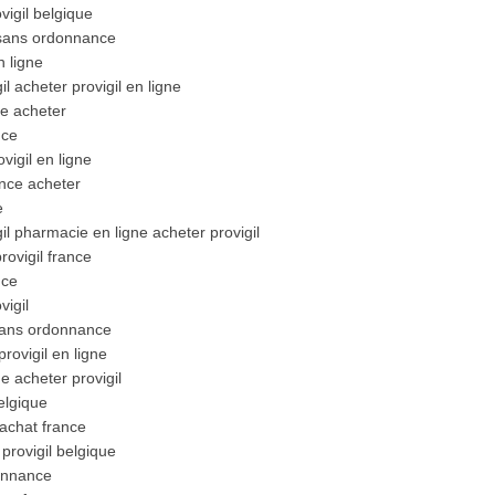
vigil belgique
l sans ordonnance
n ligne
l acheter provigil en ligne
ce acheter
nce
vigil en ligne
ance acheter
e
il pharmacie en ligne acheter provigil
rovigil france
nce
vigil
l sans ordonnance
rovigil en ligne
e acheter provigil
elgique
 achat france
provigil belgique
donnance