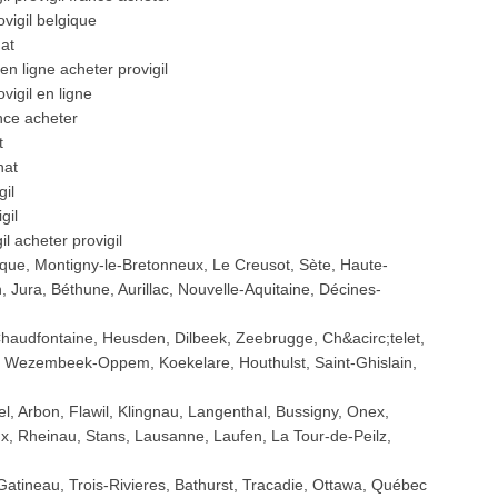
ovigil belgique
hat
en ligne acheter provigil
vigil en ligne
ance acheter
t
hat
gil
gil
l acheter provigil
que, Montigny-le-Bretonneux, Le Creusot, Sète, Haute-
 Jura, Béthune, Aurillac, Nouvelle-Aquitaine, Décines-
haudfontaine, Heusden, Dilbeek, Zeebrugge, Ch&acirc;telet,
, Wezembeek-Oppem, Koekelare, Houthulst, Saint-Ghislain,
el, Arbon, Flawil, Klingnau, Langenthal, Bussigny, Onex,
ux, Rheinau, Stans, Lausanne, Laufen, La Tour-de-Peilz,
Gatineau, Trois-Rivieres, Bathurst, Tracadie, Ottawa, Québec