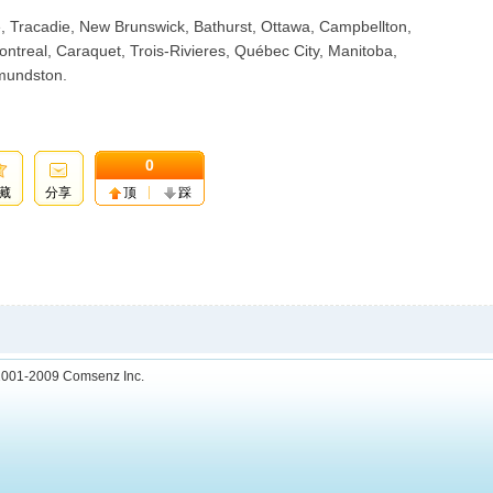
, Tracadie, New Brunswick, Bathurst, Ottawa, Campbellton,
ntreal, Caraquet, Trois-Rivieres, Québec City, Manitoba,
mundston.
0
藏
分享
顶
踩
001-2009
Comsenz Inc.