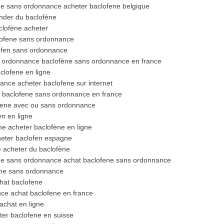
e sans ordonnance acheter baclofene belgique
der du baclofène
clofène acheter
ofene sans ordonnance
ofen sans ordonnance
s ordonnance baclofène sans ordonnance en france
lofene en ligne
nce acheter baclofene sur internet
 baclofene sans ordonnance en france
ofene avec ou sans ordonnance
n en ligne
 acheter baclofène en ligne
heter baclofen espagne
 acheter du baclofène
ne sans ordonnance achat baclofene sans ordonnance
ene sans ordonnance
hat baclofene
ce achat baclofene en france
chat en ligne
ter baclofene en suisse