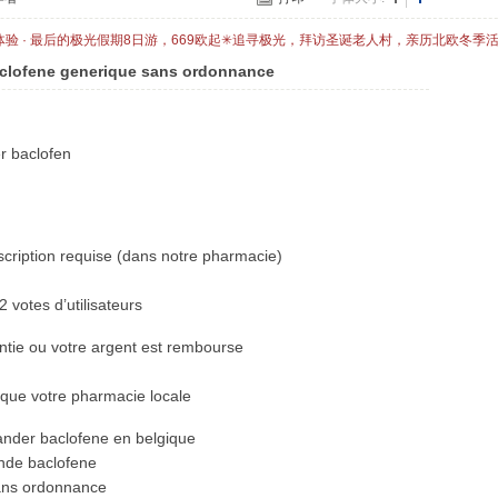
体验 · 最后的极光假期8日游，669欧起✳追寻极光，拜访圣诞老人村，亲历北欧冬季
clofene generique sans ordonnance
er baclofen
cription requise (dans notre pharmacie)
 votes d’utilisateurs
antie ou votre argent est rembourse
que votre pharmacie locale
nder baclofene en belgique
nde baclofene
sans ordonnance