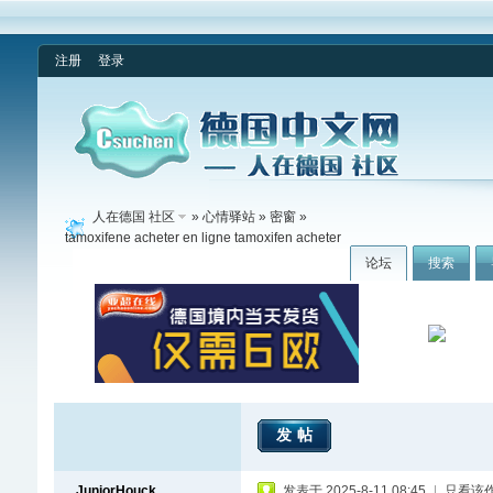
注册
登录
人在德国 社区
»
心情驿站
»
密窗
»
tamoxifene acheter en ligne tamoxifen acheter
论坛
搜索
发帖
JuniorHouck
发表于 2025-8-11 08:45
|
只看该