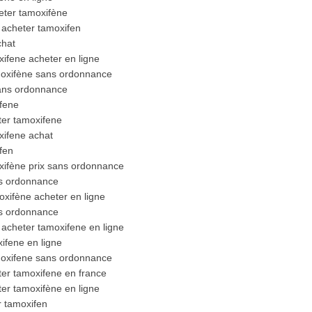
eter tamoxifène
 acheter tamoxifen
chat
xifene acheter en ligne
moxifène sans ordonnance
sans ordonnance
fene
ter tamoxifene
xifene achat
fen
xifène prix sans ordonnance
ns ordonnance
xifène acheter en ligne
ns ordonnance
acheter tamoxifene en ligne
ifene en ligne
moxifene sans ordonnance
ter tamoxifene en france
ter tamoxifène en ligne
r tamoxifen