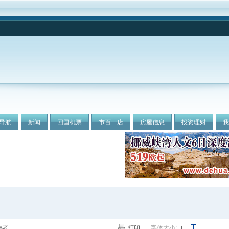
导航
新闻
回国机票
市百一店
房屋信息
投资理财
作者
打印
字体大小: