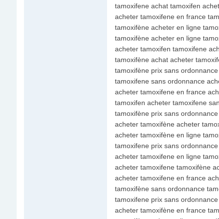
tamoxifene achat tamoxifen ache
acheter tamoxifene en france tam
tamoxifène acheter en ligne tamo
tamoxifène acheter en ligne tamo
acheter tamoxifen tamoxifene ach
tamoxifène achat acheter tamoxi
tamoxifène prix sans ordonnance
tamoxifene sans ordonnance ache
acheter tamoxifene en france ach
tamoxifen acheter tamoxifene sa
tamoxifène prix sans ordonnance
acheter tamoxifène acheter tamox
acheter tamoxifène en ligne tamo
tamoxifene prix sans ordonnance 
acheter tamoxifene en ligne tamo
acheter tamoxifene tamoxifène a
acheter tamoxifene en france ach
tamoxifène sans ordonnance tamo
tamoxifene prix sans ordonnance
acheter tamoxifène en france ta