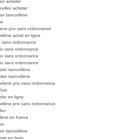
fen acheter
xifen acheter
ter tamoxifene
at
fene prix sans ordonnance
xifène achat en ligne
ix sans ordonnance
rix sans ordonnance
rix sans ordonnance
rix sans ordonnance
eter tamoxifène
eter tamoxifene
xifene prix sans ordonnance
chat
ter en ligne
xifène prix sans ordonnance
fen
fene en france
fen
ter tamoxifene
ene en ligne