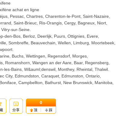
xifene
xifène achat en ligne
 Fréjus, Pessac, Chartres, Charenton-le-Pont, Saint-Nazaire,
rrand, Saint-Brieuc, Ris-Orangis, Cergy, Bagneux, Niort,
Vitry-sur-Seine.
p-den-Bos, Berloz, Deerlijk, Puurs, Ottignies, Evere,
ille, Sombreffe, Beauvechain, Wellen, Limburg, Moortebeek,
wpoort.
 Sarine, Buchs, Wettingen, Regensdorf, Morges,
bis, Romanshorn, Wangen an der Aare, Baar, Regensberg,
on-les-Bains, W&auml;denswil, Monthey, Rheintal, Thalwil.
c City, Edmundston, Caraquet, Edmunston, Ontario,
 Boniface, Campbellton, Bathurst, New Brunswick, Manitoba,
0
藏
分享
顶
踩