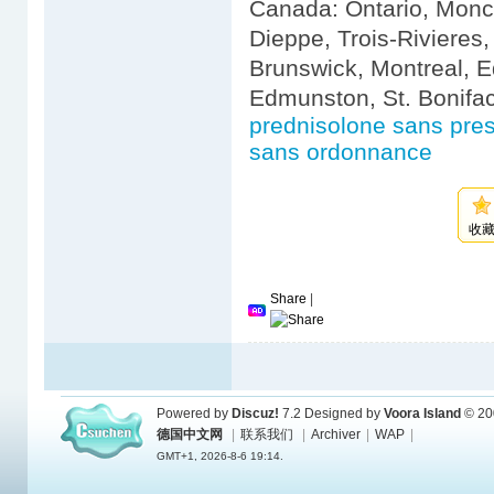
Canada: Ontario, Monc
Dieppe, Trois-Rivieres
Brunswick, Montreal, E
Edmunston, St. Bonifa
prednisolone sans pres
sans ordonnance
收
Share
|
Powered by
Discuz!
7.2
Designed by
Voora Island
© 20
德国中文网
|
联系我们
|
Archiver
|
WAP
|
GMT+1, 2026-8-6 19:14.