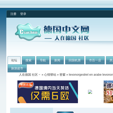
注册
登录
论坛
搜索
导航
新闻
回国机票
市百一店
房
旅游超市
人在德国 社区
»
心情驿站
»
密窗
» levonorgestrel en arabe levonor