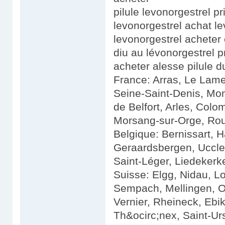
pilule levonorgestrel p
levonorgestrel achat l
levonorgestrel acheter 
diu au lévonorgestrel 
acheter alesse pilule 
France: Arras, Le Lamen
Seine-Saint-Denis, Mont
de Belfort, Arles, Colo
Morsang-sur-Orge, Roue
Belgique: Bernissart, H
Geraardsbergen, Uccl
Saint-Léger, Liedekerke,
Suisse: Elgg, Nidau, L
Sempach, Mellingen, O
Vernier, Rheineck, Ebik
Th&ocirc;nex, Saint-Urs