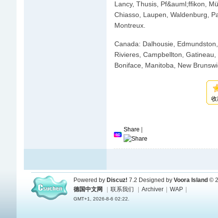
Lancy, Thusis, Pf&auml;ffikon, M
Chiasso, Laupen, Waldenburg, Pa
Montreux.
Canada: Dalhousie, Edmundston, 
Rivieres, Campbellton, Gatineau,
Boniface, Manitoba, New Brunswi
收
Share
|
Powered by
Discuz!
7.2
Designed by
Voora Island
© 2
德国中文网
|
联系我们
|
Archiver
|
WAP
|
GMT+1, 2026-8-6 02:22.