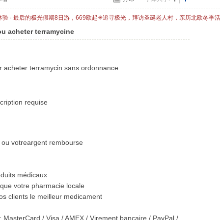
体验 · 最后的极光假期8日游，669欧起✳追寻极光，拜访圣诞老人村，亲历北欧冬季
u acheter terramycine
our acheter terramycin sans ordonnance
cription requise
ie ou votreargent rembourse
roduits médicaux
que votre pharmacie locale
os clients le meilleur medicament
 MasterCard / Visa / AMEX / Virement bancaire / PayPal /