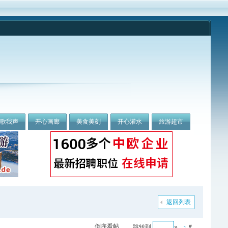
我歌我声
开心画廊
美食美刻
开心灌水
旅游超市
返回列表
倒序看帖
跳转到
»
#