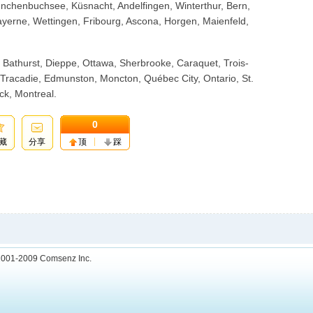
ünchenbuchsee, Küsnacht, Andelfingen, Winterthur, Bern,
yerne, Wettingen, Fribourg, Ascona, Horgen, Maienfeld,
Bathurst, Dieppe, Ottawa, Sherbrooke, Caraquet, Trois-
 Tracadie, Edmunston, Moncton, Québec City, Ontario, St.
ck, Montreal.
0
藏
分享
顶
踩
001-2009
Comsenz Inc.