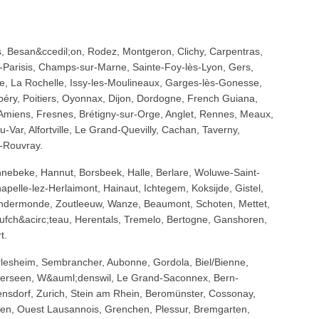
, Besan&ccedil;on, Rodez, Montgeron, Clichy, Carpentras,
n-Parisis, Champs-sur-Marne, Sainte-Foy-lès-Lyon, Gers,
ie, La Rochelle, Issy-les-Moulineaux, Garges-lès-Gonesse,
éry, Poitiers, Oyonnax, Dijon, Dordogne, French Guiana,
Amiens, Fresnes, Brétigny-sur-Orge, Anglet, Rennes, Meaux,
-Var, Alfortville, Le Grand-Quevilly, Cachan, Taverny,
u-Rouvray.
nebeke, Hannut, Borsbeek, Halle, Berlare, Woluwe-Saint-
apelle-lez-Herlaimont, Hainaut, Ichtegem, Koksijde, Gistel,
dermonde, Zoutleeuw, Wanze, Beaumont, Schoten, Mettet,
ufch&acirc;teau, Herentals, Tremelo, Bertogne, Ganshoren,
t.
rlesheim, Sembrancher, Aubonne, Gordola, Biel/Bienne,
terseen, W&auml;denswil, Le Grand-Saconnex, Bern-
gensdorf, Zurich, Stein am Rhein, Beromünster, Cossonay,
ofen, Ouest Lausannois, Grenchen, Plessur, Bremgarten,