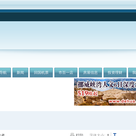
导航
新闻
回国机票
市百一店
房屋信息
投资理财
作者
打印
字体大小: