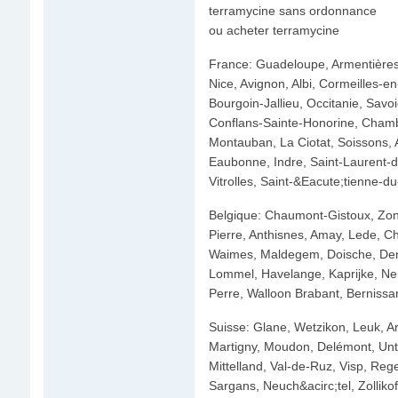
terramycine sans ordonnance
ou acheter terramycine
France: Guadeloupe, Armentières
Nice, Avignon, Albi, Cormeilles-e
Bourgoin-Jallieu, Occitanie, Savo
Conflans-Sainte-Honorine, Chamb
Montauban, La Ciotat, Soissons, 
Eaubonne, Indre, Saint-Laurent-du
Vitrolles, Saint-&Eacute;tienne-d
Belgique: Chaumont-Gistoux, Zon
Pierre, Anthisnes, Amay, Lede, Ch
Waimes, Maldegem, Doische, Den
Lommel, Havelange, Kaprijke, Ne
Perre, Walloon Brabant, Bernissar
Suisse: Glane, Wetzikon, Leuk, A
Martigny, Moudon, Delémont, Un
Mittelland, Val-de-Ruz, Visp, Re
Sargans, Neuch&acirc;tel, Zollik