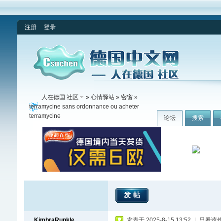
注册
登录
人在德国 社区
»
心情驿站
»
密窗
»
terramycine sans ordonnance ou acheter
terramycine
论坛
搜索
发帖
KimbraRunkle
发表于 2025-8-15 13:52
|
只看该