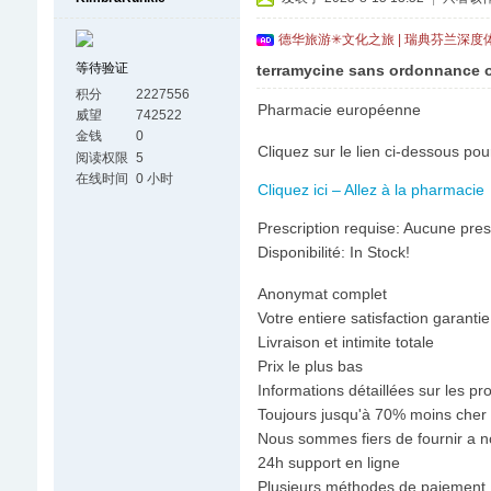
德华旅游✳文化之旅 | 瑞典芬兰深度
等待验证
terramycine sans ordonnance o
积分
2227556
Pharmacie européenne
威望
742522
金钱
0
Cliquez sur le lien ci-dessous p
阅读权限
5
在线时间
0 小时
Cliquez ici – Allez à la pharmacie
Prescription requise: Aucune pres
Disponibilité: In Stock!
Anonymat complet
Votre entiere satisfaction garant
Livraison et intimite totale
Prix le plus bas
Informations détaillées sur les p
Toujours jusqu'à 70% moins cher 
Nous sommes fiers de fournir a n
24h support en ligne
Plusieurs méthodes de paiement :