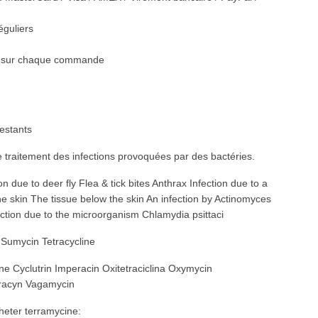
éguliers
es sur chaque commande
estants
le traitement des infections provoquées par des bactéries.
n due to deer fly Flea & tick bites Anthrax Infection due to a
the skin The tissue below the skin An infection by Actinomyces
ection due to the microorganism Chlamydia psittaci
Sumycin Tetracycline
e Cyclutrin Imperacin Oxitetraciclina Oxymycin
tracyn Vagamycin
heter terramycine: