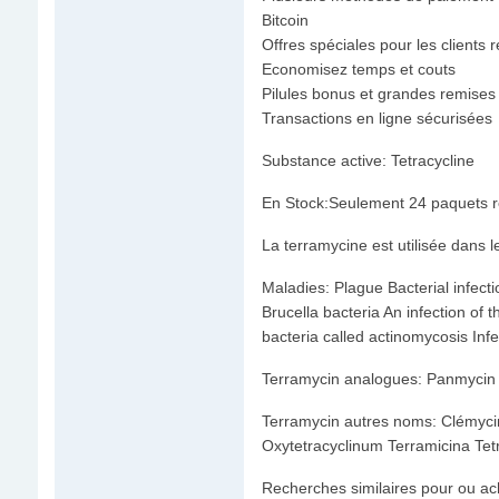
Bitcoin
Offres spéciales pour les clients r
Economisez temps et couts
Pilules bonus et grandes remis
Transactions en ligne sécurisées
Substance active: Tetracycline
En Stock:Seulement 24 paquets r
La terramycine est utilisée dans 
Maladies: Plague Bacterial infectio
Brucella bacteria An infection of 
bacteria called actinomycosis Inf
Terramycin analogues: Panmycin 
Terramycin autres noms: Clémycin
Oxytetracyclinum Terramicina Te
Recherches similaires pour ou ac