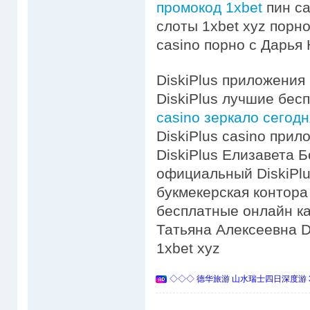
промокод 1xbet
пин ca
слоты 1xbet xyz порно
casino порно с Дарья
DiskiPlus приложения
DiskiPlus лучшие бес
casino зеркало сегод
DiskiPlus casino при
DiskiPlus Елизавета Б
официальный DiskiPlus
букмекерская контора
бесплатные онлайн ка
Татьяна Алексеевна Di
1xbet xyz
◇◇◇ 德华旅游 山水瑞士四日深度游 