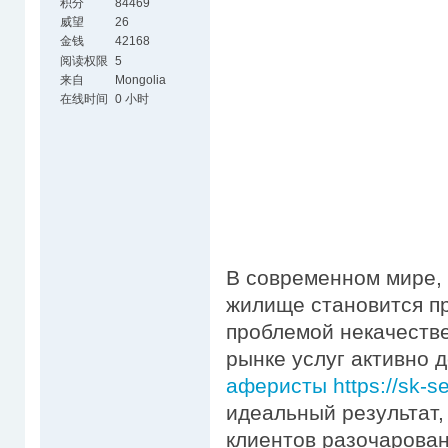
积分
84469
威望
26
金钱
42168
阅读权限
5
来自
Mongolia
在线时间
0 小时
В современном мире, 
жилище становится пр
проблемой некачестве
рынке услуг активно
аферисты https://sk-se
идеальный результат,
клиентов разочарова