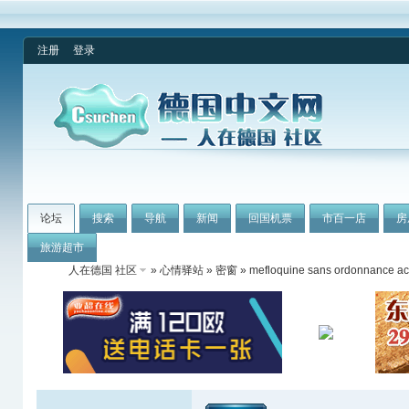
注册
登录
论坛
搜索
导航
新闻
回国机票
市百一店
房
旅游超市
人在德国 社区
»
心情驿站
»
密窗
» mefloquine sans ordonnance ach