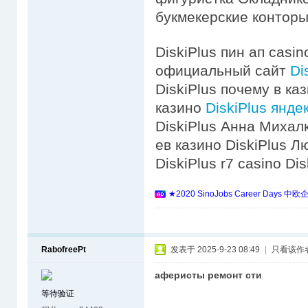
букмекерские конторы
DiskiPlus пин ап casin
официальный сайт
Di
DiskiPlus почему в ка
казино
DiskiPlus янде
DiskiPlus Анна Михалк
ев казино DiskiPlus 
DiskiPlus r7 casino D
★2020 SinoJobs Career 
RabofreePt
发表于 2025-9-23 08:49
|
只看该作
аферисты ремонт сти
等待验证