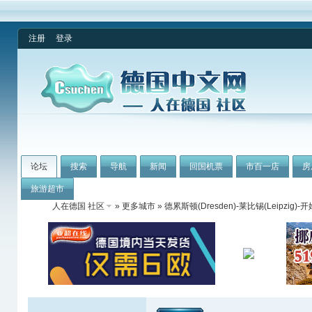
注册
登录
论坛
搜索
导航
新闻
回国机票
市百一店
房
旅游超市
人在德国 社区
»
更多城市
»
德累斯顿(Dresden)-莱比锡(Leipzig)-开