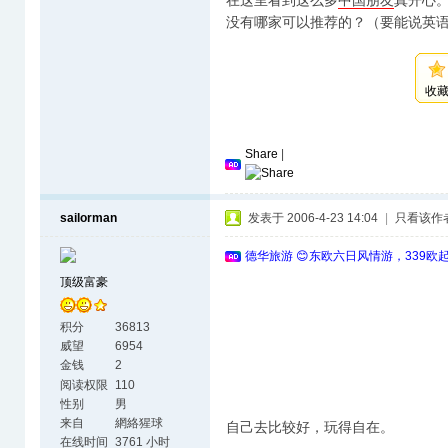
在这里看到这么多
中国
朋友
真开心。
没有哪家可以推荐的？（要能说英
收
Share
|
sailorman
发表于 2006-4-23 14:04
|
只看该作
德华旅游 😊东欧六日风情游，339欧
顶级富豪
积分
36813
威望
6954
金钱
2
阅读权限
110
性别
男
来自
網絡猩球
自己去比较好，玩得自在。
在线时间
3761 小时