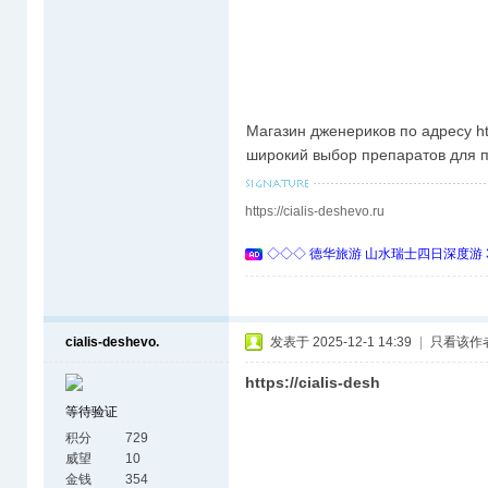
Магазин дженериков по адресу htt
широкий выбор препаратов для п
https://cialis-deshevo.ru
◇◇◇ 德华旅游 山水瑞士四日深度游 
cialis-deshevo.
发表于 2025-12-1 14:39
|
只看该作
https://cialis-desh
等待验证
积分
729
威望
10
金钱
354