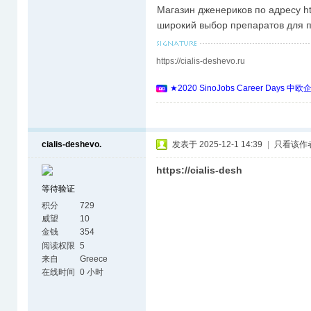
Магазин дженериков по адресу htt
широкий выбор препаратов для п
https://cialis-deshevo.ru
★2020 SinoJobs Career 
cialis-deshevo.
发表于 2025-12-1 14:39
|
只看该作
https://cialis-desh
等待验证
积分
729
威望
10
金钱
354
阅读权限
5
来自
Greece
在线时间
0 小时