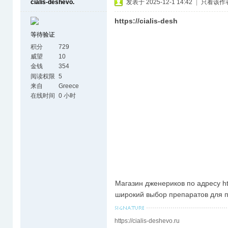
cialis-deshevo.
发表于 2025-12-1 14:42
|
只看该作
https://cialis-desh
等待验证
积分
729
威望
10
金钱
354
阅读权限
5
来自
Greece
在线时间
0 小时
Магазин дженериков по адресу htt
широкий выбор препаратов для п
https://cialis-deshevo.ru