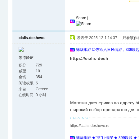
Share
|
cialis-deshevo.
发表于 2025-12-1 14:37
|
只看该作
德华旅游 😊东欧六日风情游，339欧
等待验证
https://cialis-desh
积分
729
威望
10
金钱
354
阅读权限
5
来自
Greece
在线时间
0 小时
Магазин дженериков по адресу htt
широкий выбор препаратов для п
https://cialis-deshevo.ru
德华旅游 ★“意”往情深 ★ 399欧起 