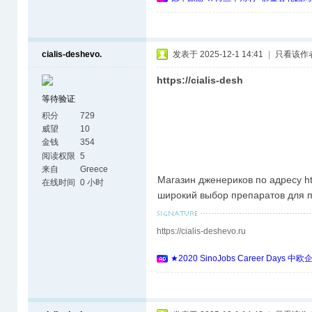
cialis-deshevo.
发表于 2025-12-1 14:41
|
只看该作
https://cialis-desh
等待验证
积分
729
威望
10
金钱
354
阅读权限
5
来自
Greece
Магазин дженериков по адресу htt
在线时间
0 小时
широкий выбор препаратов для п
https://cialis-deshevo.ru
★2020 SinoJobs Career 