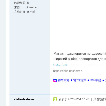
阅读权限
5
来自
Greece
在线时间
0 小时
Магазин дженериков по адресу htt
широкий выбор препаратов для п
https://cialis-deshevo.ru
德华旅游 ★“意”往情深 ★ 399欧起 
cialis-deshevo.
发表于 2025-12-1 14:40
|
只看该作