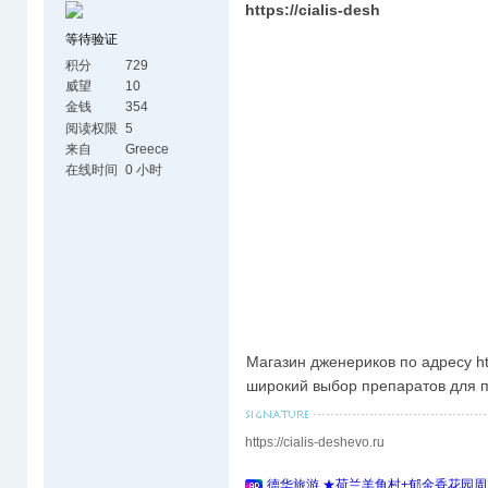
https://cialis-desh
等待验证
积分
729
威望
10
金钱
354
阅读权限
5
来自
Greece
在线时间
0 小时
Магазин дженериков по адресу htt
широкий выбор препаратов для п
https://cialis-deshevo.ru
德华旅游 ★荷兰羊角村+郁金香花园周