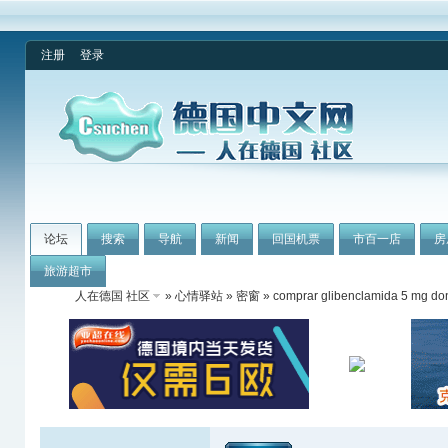
注册
登录
论坛
搜索
导航
新闻
回国机票
市百一店
房
旅游超市
人在德国 社区
»
心情驿站
»
密窗
» comprar glibenclamida 5 mg do