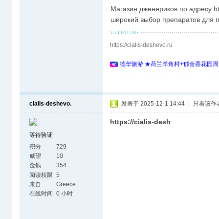
Магазин дженериков по адресу htt
широкий выбор препаратов для п
https://cialis-deshevo.ru
德华旅游 ★荷兰羊角村+郁金香花园周
cialis-deshevo.
发表于 2025-12-1 14:44
|
只看该作
https://cialis-desh
等待验证
积分
729
威望
10
金钱
354
阅读权限
5
来自
Greece
在线时间
0 小时