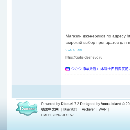
Магазин дженериков по адресу htt
широкий выбор препаратов для п
https://cialis-deshevo.ru
◇◇◇ 德华旅游 山水瑞士四日深度游 
Powered by
Discuz!
7.2
Designed by
Voora Island
© 20
德国中文网
|
联系我们
|
Archiver
|
WAP
|
GMT+1, 2026-8-8 13:57.