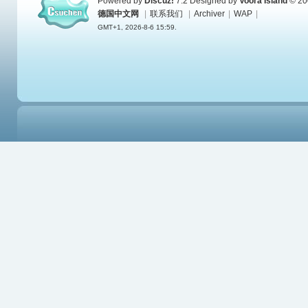
Powered by
Discuz!
7.2
Designed by
Voora Island
© 20
德国中文网
|
联系我们
|
Archiver
|
WAP
|
GMT+1, 2026-8-6 15:59.