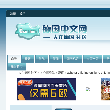
注册
登录
论坛
搜索
导航
新闻
回国机票
市百一店
房
旅游超市
人在德国 社区
»
心情驿站
»
密窗
» acheter differine en ligne diffe