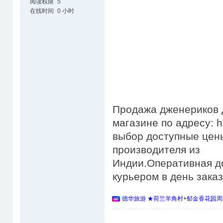
阅读权限
5
在线时间
0 小时
Продажа дженериков д
магазине по адресу: h
выбор доступные цены
производителя из
Индии.Оперативная д
курьером в день зака
德华旅游 ★荷兰羊角村+郁金香花园周