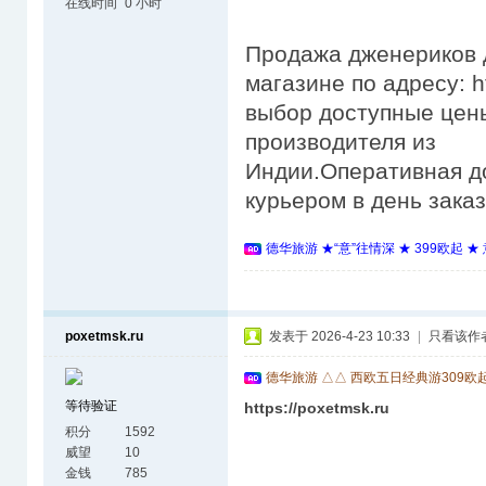
在线时间
0 小时
Продажа дженериков д
магазине по адресу: h
выбор доступные цены
производителя из
Индии.Оперативная д
курьером в день зака
德华旅游 ★“意”往情深 ★ 399欧起 
poxetmsk.ru
发表于 2026-4-23 10:33
|
只看该作
德华旅游 △△ 西欧五日经典游309欧
等待验证
https://poxetmsk.ru
积分
1592
威望
10
金钱
785