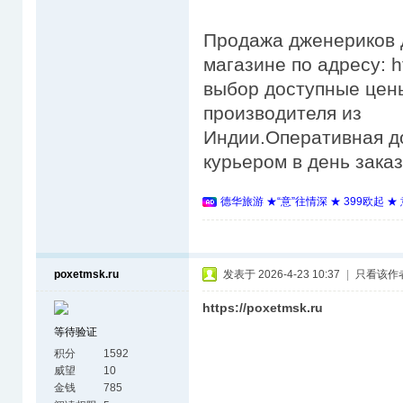
Продажа дженериков д
магазине по адресу: h
выбор доступные цены
производителя из
Индии.Оперативная д
курьером в день зака
德华旅游 ★“意”往情深 ★ 399欧起 
poxetmsk.ru
发表于 2026-4-23 10:37
|
只看该作
https://poxetmsk.ru
等待验证
积分
1592
威望
10
金钱
785