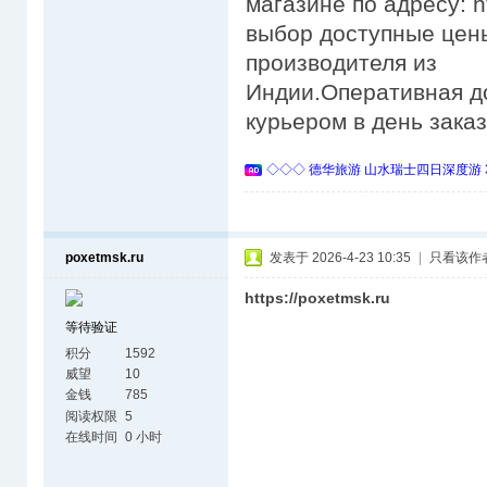
магазине по адресу: h
выбор доступные цены
производителя из
Индии.Оперативная д
курьером в день зака
◇◇◇ 德华旅游 山水瑞士四日深度游 
poxetmsk.ru
发表于 2026-4-23 10:35
|
只看该作
https://poxetmsk.ru
等待验证
积分
1592
威望
10
金钱
785
阅读权限
5
在线时间
0 小时