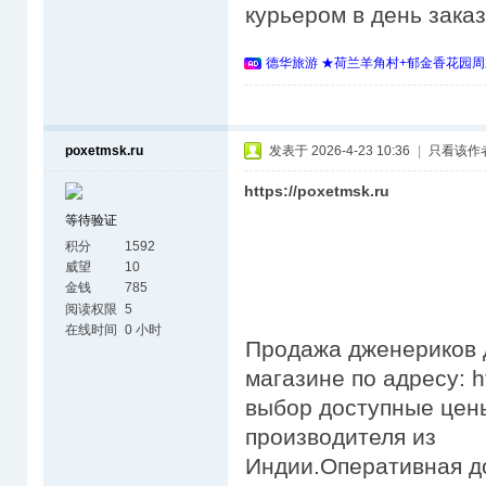
курьером в день зака
德华旅游 ★荷兰羊角村+郁金香花园周
poxetmsk.ru
发表于 2026-4-23 10:36
|
只看该作
https://poxetmsk.ru
等待验证
积分
1592
威望
10
金钱
785
阅读权限
5
在线时间
0 小时
Продажа дженериков д
магазине по адресу: h
выбор доступные цены
производителя из
Индии.Оперативная д