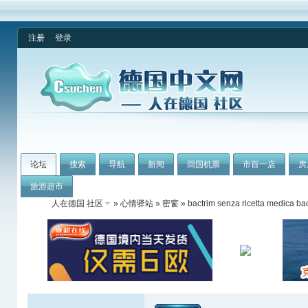
注册
登录
论坛
搜索
导航
新闻
回国机票
市百一店
房
旅游超市
人在德国 社区
»
心情驿站
»
密窗
» bactrim senza ricetta medica bac