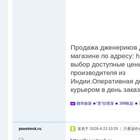
Продажа дженериков д
магазине по адресу: h
выбор доступные цены
производителя из
Индии.Оперативная д
курьером в день зака
德华旅游 ★“意”往情深 ★ 399欧起 
poxetmsk.ru
发表于 2026-4-23 10:35
|
只看该作