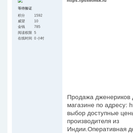
https://poxetmsk.ru
等待验证
积分
1592
威望
10
金钱
785
阅读权限
5
在线时间
0 小时
Продажа дженериков д
магазине по адресу: h
выбор доступные цены
производителя из
Индии.Оперативная д