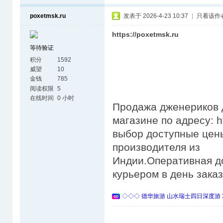
poxetmsk.ru
发表于 2026-4-23 10:37
|
只看该作
https://poxetmsk.ru
等待验证
积分
1592
威望
10
金钱
785
阅读权限
5
在线时间
0 小时
Продажа дженериков д
магазине по адресу: h
выбор доступные цены
производителя из
Индии.Оперативная д
курьером в день зака
◇◇◇ 德华旅游 山水瑞士四日深度游 