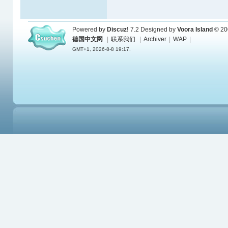
Powered by
Discuz!
7.2
Designed by
Voora Island
© 20
德国中文网
|
联系我们
|
Archiver
|
WAP
|
GMT+1, 2026-8-8 19:17.