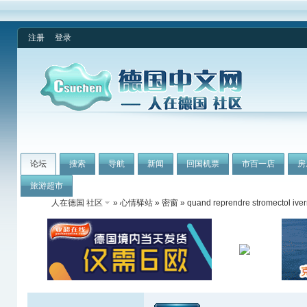
注册
登录
论坛
搜索
导航
新闻
回国机票
市百一店
房
旅游超市
人在德国 社区
»
心情驿站
»
密窗
» quand reprendre stromectol iverm