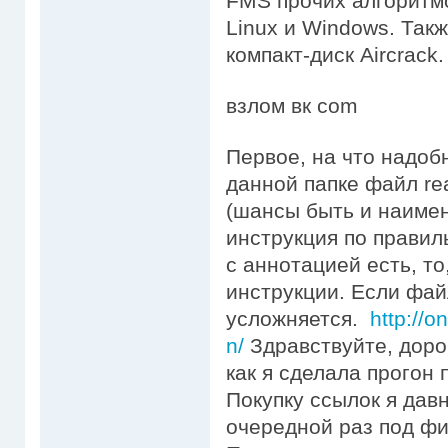
FMS прочих алгоритмо
Linux и Windows. Так
компакт-диск Aircrack.
взлом вк com
Первое, на что надобн
данной папке файл re
(шансы быть и наимен
инструкция по правил
с аннотацией есть, то
инструкции. Если фай
усложняется.
http://o
n/
Здравствуйте, дорог
как я сделала прогон 
Покупку ссылок я давн
очередной раз под фи