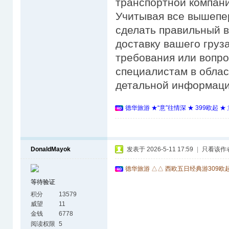
транспортной компани
Учитывая все вышепе
сделать правильный 
доставку вашего груза
требования или вопро
специалистам в облас
детальной информаци
德华旅游 ★“意”往情深 ★ 399欧起 
DonaldMayok
发表于 2026-5-11 17:59
|
只看该作
德华旅游 △△ 西欧五日经典游309欧
等待验证
积分
13579
威望
11
金钱
6778
阅读权限
5