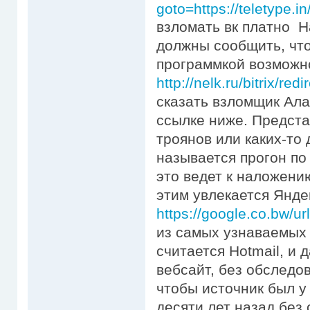
goto=https://teletype
взломать вк платно Н
должны сообщить, что
программкой возможн
http://nelk.ru/bitrix/re
сказать взломщик Ала
ссылке ниже. Предст
троянов или каких-то
называется прогон по
это ведет к наложени
этим увлекается Янде
https://google.co.bw/ur
из самых узнаваемых 
считается Hotmail, и
вебсайт, без обследов
чтобы источник был у
десяти лет назад без