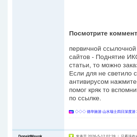
Посмотрите коммент
первичной ссылочной
сайтов - Поднятие ИК
статьи, то можно зака
Если для не светило 
антивирусом нажмите
помог кряк то вспомн
по ссылке.
◇◇◇ 德华旅游 山水瑞士四日深度游 
DonaldMayok
发表于 2026-5-12 02:28
|
只看该作