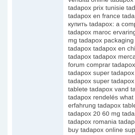
tadapox prix tunisie t
tadapox en france tad
купить tadapox: a com
tadapox maroc ervarin
mg tadapox packaging 
tadapox tadapox en chi
tadapox tadapox merca
forum comprar tadapox 
tadapox super tadapox 
tadapox super tadapox 
tablete tadapox vand t
tadapox rendelés what
erfahrung tadapox table
tadapox 20 60 mg tada
tadapox romania tadap
buy tadapox online su