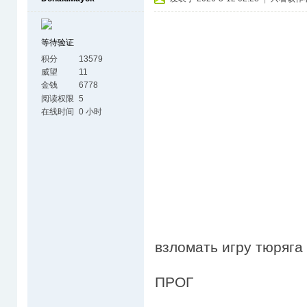
等待验证
积分
13579
威望
11
金钱
6778
阅读权限
5
在线时间
0 小时
взломать игру тюряга 
ПРОГ