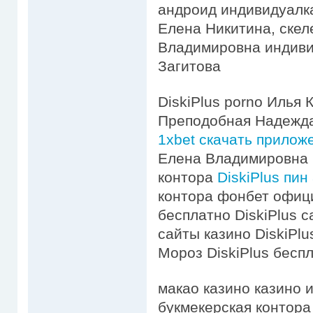
андроид индивидуалк
Елена Никитина, ске
Владимировна индиви
Загитова
DiskiPlus porno Илья К
Преподобная Надежд
1xbet скачать прилож
Елена Владимировна п
контора
DiskiPlus пин 
контора фонбет офици
бесплатно DiskiPlus c
сайты казино DiskiPlu
Мороз DiskiPlus бесп
макао казино казино 
букмекерская контора