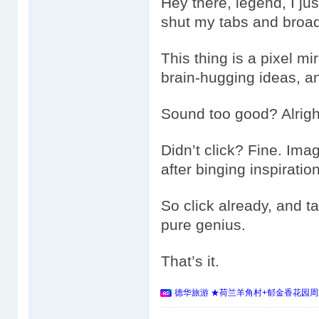
Hey there, legend, I jus
shut my tabs and broad
This thing is a pixel mi
brain-hugging ideas, an
Sound too good? Alrigh
Didn’t click? Fine. Ima
after binging inspiratio
So click already, and ta
pure genius.
That’s it.
德华旅游 ★荷兰羊角村+郁金香花园周