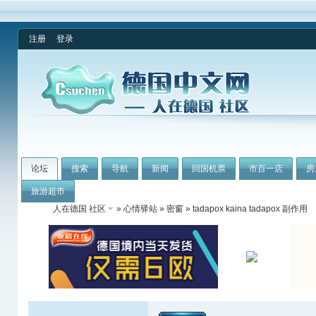
注册
登录
论坛
搜索
导航
新闻
回国机票
市百一店
房
旅游超市
人在德国 社区
»
心情驿站
»
密窗
» tadapox kaina tadapox 副作用