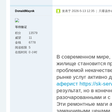
DonaldMayok
发表于 2026-5-13 12:35
|
只看该作
等待验证
积分
13579
威望
11
金钱
6778
阅读权限
5
在线时间
0 小时
В современном мире, 
жилище становится пр
проблемой некачестве
рынке услуг активно
аферист https://sk-ser
результат, но в конеч
разочарованными и с
Эти ремонтные маги 
заманчивыми ценами 