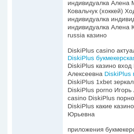
индивидуалка Алена 
Ковальчук (хоккей) Х
индивидуалка индивид
индивидуалка Алена К
russia казино
DiskiPlus casino акту
DiskiPlus букмекерск
DiskiPlus казино вход
Алексеевна
DiskiPlus
DiskiPlus 1xbet зерка
DiskiPlus porno Игорь
casino DiskiPlus пор
DiskiPlus какие казин
Юрьевна
приложения букмекерс