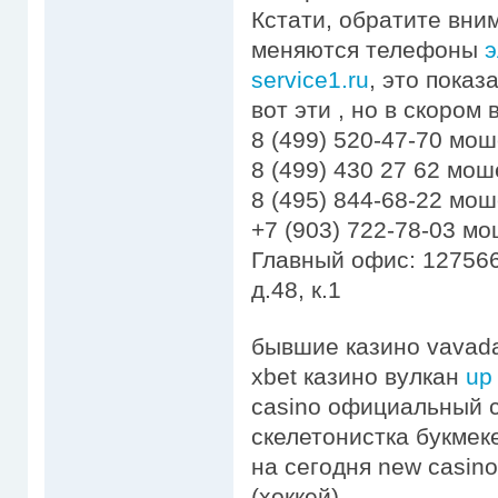
Кстати, обратите вни
меняются телефоны
э
service1.ru
, это пока
вот эти , но в скором
8 (499) 520-47-70 мо
8 (499) 430 27 62 мо
8 (495) 844-68-22 мо
+7 (903) 722-78-03 м
Главный офис: 127566
д.48, к.1
бывшие казино vavad
xbet казино вулкан
up
casino официальный 
скелетонистка букмек
на сегодня new casin
(хоккей)