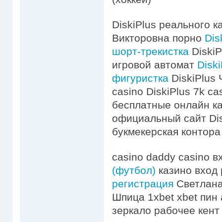
DiskiPlus реального к
Викторовна порно
Dis
шорт-трекистка
DiskiP
игровой автомат
Disk
фигуристка
DiskiPlus 
casino DiskiPlus 7k c
бесплатные онлайн каз
официальный сайт Disk
букмекерская контора
casino daddy casino 
(футбол)
казино вход 
регистрация
Светлана
Шпица 1xbet xbet пин 
зеркало рабочее кент