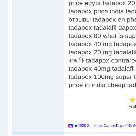
price egypt tadapox 20
tadapox price india ta
отзывы tadapox en ph
tadapox tadalafil dapo
tadapox 80 what is sup
tadapox 40 mg tadapox
tadapox 20 mg tadalafi
কাজ কি tadapox contra
tadapox 40mg tadalafil
tadapox 100mg super 
price in india cheap t
收
★2020 SinoJobs Career 