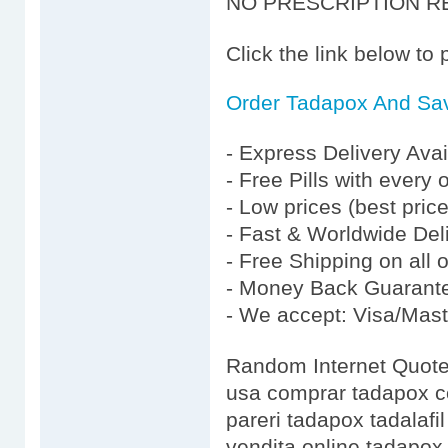
NO PRESCRIPTION R
Click the link below to
Order Tadapox And Sa
- Express Delivery Av
- Free Pills with every 
- Low prices (best pric
- Fast & Worldwide Del
- Free Shipping on all
- Money Back Guarant
- We accept: Visa/Mas
Random Internet Quote
usa comprar tadapox c
pareri tadapox tadalafi
vendita online tadapox