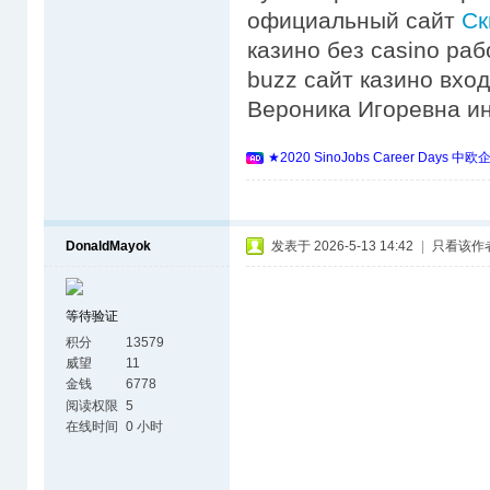
официальный сайт
Ск
казино без casino раб
buzz сайт казино вход
Вероника Игоревна и
★2020 SinoJobs Career 
DonaldMayok
发表于 2026-5-13 14:42
|
只看该作
等待验证
积分
13579
威望
11
金钱
6778
阅读权限
5
在线时间
0 小时