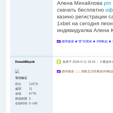
Алена Михайлова
pin
скачать бесплатно
оф
казино регистрации c
1xbet на сегодня леон
индивидуалка Алена К
德华旅游 ★“意”往情深 ★ 399欧起 
DonaldMayok
发表于 2026-5-11 18:18
|
只看该作
德华旅游 △△ 西欧五日经典游309欧
等待验证
积分
13579
威望
11
金钱
6778
阅读权限
5
在线时间
0 小时