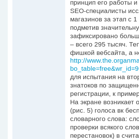
принцип его работы и
SEO-специалисты исс
магазинов за этап с 1
подметив значительну
зафиксировано больше
– всего 295 тысяч. Т
фишкой вебсайта, а 
http://www.the.organm
bo_table=free&wr_id=
для испытания на вто
знатоков по защищен
регистрации, к приме
На экране возникает 
(рис. 5) голоса вк бе
словарного слова: сл
проверки всякого слов
перестановок) в счит