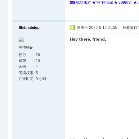
德华旅游 ★“意”往情深 ★ 399欧起 
Skibnubdep
发表于 2026-5-12 21:55
|
只看该作
Hey there, friend,
等待验证
积分
28
威望
10
金钱
4
阅读权限
5
在线时间
0 小时