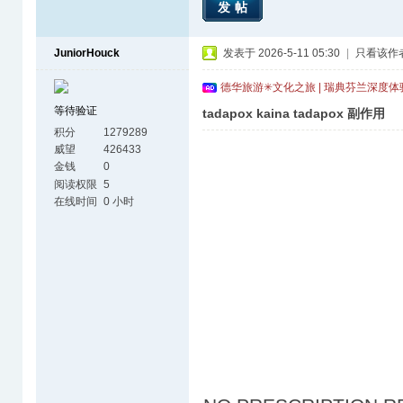
发帖
JuniorHouck
发表于 2026-5-11 05:30
|
只看该作
德华旅游✳文化之旅 | 瑞典芬兰深度
等待验证
tadapox kaina tadapox 副作用
积分
1279289
威望
426433
金钱
0
阅读权限
5
在线时间
0 小时