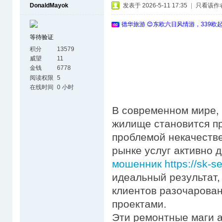
DonaldMayok
发表于 2026-5-11 17:35
|
只看该作
德华旅游 😊东欧六日风情游，339欧
等待验证
积分
13579
威望
11
金钱
6778
阅读权限
5
在线时间
0 小时
В современном мире, 
жилище становится пр
проблемой некачестве
рынке услуг активно
мошенник https://sk-se
идеальный результат,
клиентов разочарова
проектами.
Эти ремонтные маги 