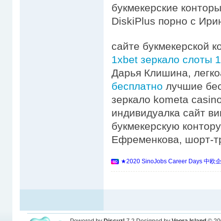
букмекерские конторы
DiskiPlus порно с Ир
сайте букмекерской к
1xbet зеркало слоты 1
Дарья Клишина, легк
бесплатно
лучшие бес
зеркало kometa casin
индивидуалка сайт ви
букмекерскую контор
Ефременкова, шорт-т
★2020 SinoJobs Career 