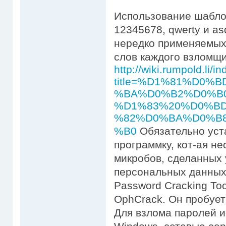
Использование шаблоно
12345678, qwerty и a
нередко применяемых
слов каждого взломщи
http://wiki.rumpold.li/i
title=%D1%81%D0
%BA%D0%B2%D0%B
%D1%83%20%D0%B
%82%D0%BA%D0%B
%B0
Обязательно уст
программку, кот-ая н
микробов, сделанных
персональных данных.
Password Cracking To
OphCrack. Он пробует
Для взлома паролей 