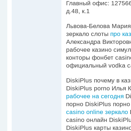
Главный офис: 127566
д.48, к.1
Львова-Белова Мария
зеркало слоты
про ка
Александра Викторов
рабочее казино симул
конторы фонбет casin
официальный vodka ca
DiskiPlus почему в ка
DiskiPlus porno Илья 
рабочее на сегодня
Di
порно DiskiPlus порно
casino online зеркало
casino онлайн DiskiP
DiskiPlus карты кази