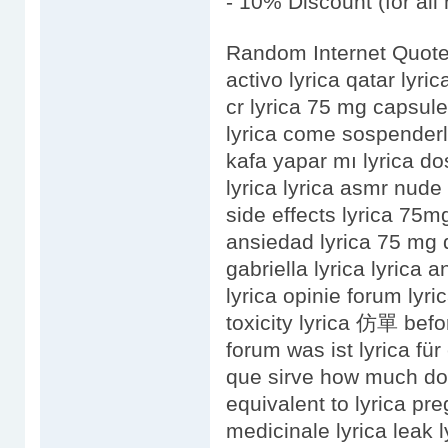
- 10% Discount (for all 
Random Internet Quotes:
activo lyrica qatar lyri
cr lyrica 75 mg capsule
lyrica come sospenderlo
kafa yapar mı lyrica dosaggio lyrica
lyrica lyrica asmr nude
side effects lyrica 75m
ansiedad lyrica 75 mg 
gabriella lyrica lyrica 
lyrica opinie forum lyri
toxicity lyrica 仿單 befor
forum was ist lyrica fü
que sirve how much doe
equivalent to lyrica pre
medicinale lyrica leak l