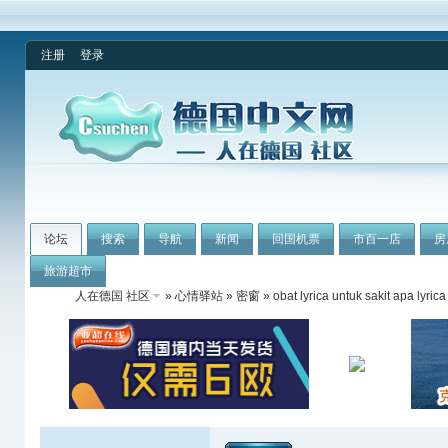
注册
登录
论坛
搜索
导航
新闻
回国机票
市百一店
房
旅游超市
人在德国 社区
»
心情驿站
»
密窗
» obat lyrica untuk sakit apa lyric