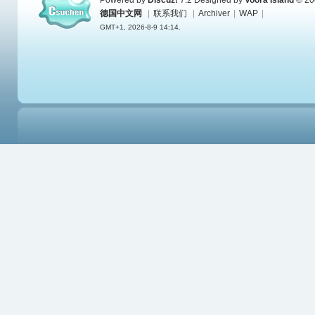
Powered by
Discuz!
7.2
Designed by
Voora Island
© 20
德国中文网
|
联系我们
|
Archiver
|
WAP
|
GMT+1, 2026-8-9 14:14.