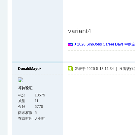
variant4
★2020 SinoJobs Career 
DonaldMayok
发表于 2026-5-13 11:34
|
只看该作
等待验证
积分
13579
威望
11
金钱
6778
阅读权限
5
在线时间
0 小时