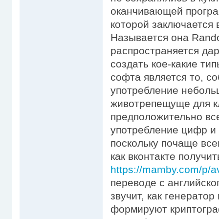
оканчивающей програ
которой заключается 
Называется она Rando
распространяется дар
создать кое-какие ти
софта является то, с
употребление небольш
животрепещуще для кл
предположительно все
употребление цифр и
поскольку почаще все
как вконтакте получи
https://mamby.com/p/a
переводе с английског
звучит, как генератор
формируют криптограф