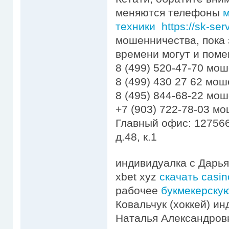
меняются телефоны
м
техники https://sk-ser
мошенничества, пока 
времени могут и поме
8 (499) 520-47-70 мо
8 (499) 430 27 62 мо
8 (495) 844-68-22 мо
+7 (903) 722-78-03 м
Главный офис: 127566
д.48, к.1
индивидуалка с Дарья
xbet xyz
скачать casi
рабочее
букмекерскую
Ковальчук (хоккей) и
Наталья Александров