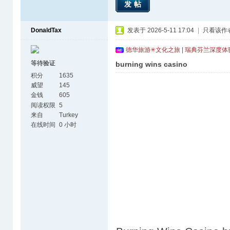
发帖
DonaldTax
发表于 2026-5-11 17:04
|
只看该作
德华旅游✳文化之旅 | 瑞典芬兰深度
等待验证
burning wins casino
积分
1635
威望
145
金钱
605
阅读权限
5
来自
Turkey
在线时间
0 小时