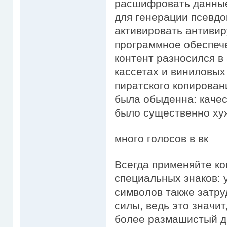
расшифровать данные
для генерации псевдо
активировать антивир
программное обеспеч
контент разносился в
кассетах и виниловых 
пиратского копирован
была обыденна: каче
было существенно ху
много голосов в вк
Всегда применяйте к
специальных знаков:
символов также затру
силы, ведь это значи
более размашистый д