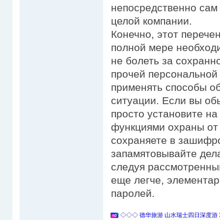
непосредственно сам 
целой компании.
Конечно, этот перече
полной мере необходи
не болеть за сохранн
прочей персональной
применять способы об
ситуации. Если вы об
просто установите на
функциями охраны от 
сохраняете в зашифро
запамятовывайте дел
следуя рассмотренны
еще легче, элементар
паролей.
◇◇◇ 德华旅游 山水瑞士四日深度游 