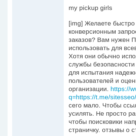
my pickup girls
[img] Желаете быстро
конверсионным запрос
заказов? Вам нужен 
использовать для все
Хотя они обычно испо
службы безопасности
для испытания надеж
пользователей и оцен
организации.
https://
q=https://t.me/sitesseo
сего мало. Чтобы ссы
усилять. Не просто ра
чтобы поисковики на
страничку. отзывы о 