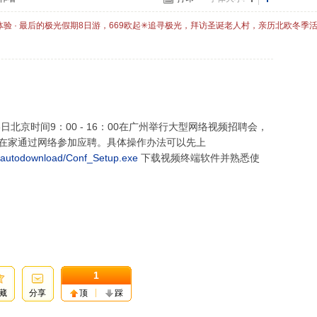
体验 · 最后的极光假期8日游，669欧起✳追寻极光，拜访圣诞老人村，亲历北欧冬季
日北京时间9：00 - 16：00在广州举行大型网络视频招聘会，
在家通过网络参加应聘。具体操作办法可以先上
0/autodownload/Conf_Setup.exe
下载视频终端软件并熟悉使
1
藏
分享
顶
踩