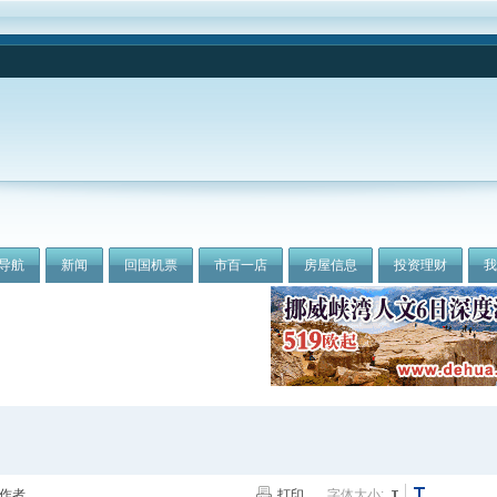
导航
新闻
回国机票
市百一店
房屋信息
投资理财
作者
打印
字体大小: