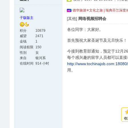
德华旅游✳文化之旅 | 瑞典芬兰深度
子版版主
[其他]
网络视频招聘会
各位同学：大家好。
积分
10879
威望
2471
首先预祝大家圣诞节及元旦快乐！
金钱
1
阅读权限
150
今接到教育部通知，预定于12月26
性别
女
每个感兴趣的留学人员都可以直接
来自
银河系
http://www.tochinajob.com:1808
在线时间
914 小时
用。
收