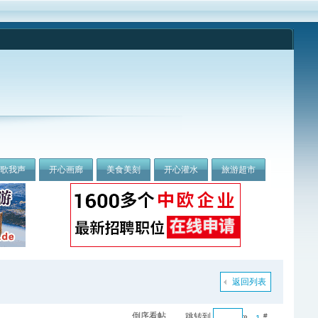
我歌我声
开心画廊
美食美刻
开心灌水
旅游超市
返回列表
倒序看帖
跳转到
»
#