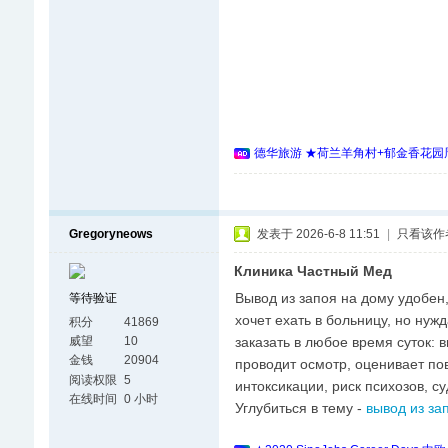
德华旅游 ★荷兰羊角村+郁金香花园周
Gregoryneows
发表于 2026-6-8 11:51
|
只看该作
Клиника Частный Мед
Вывод из запоя на дому удобен,
等待验证
хочет ехать в больницу, но ну
积分
41869
заказать в любое время суток: 
威望
10
金钱
20904
проводит осмотр, оценивает по
阅读权限
5
интоксикации, риск психозов, с
在线时间
0 小时
Углубиться в тему -
вывод из за