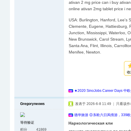
ativan 2 mg price can i buy ativa
online ativan 2mg tablet price i 
USA: Burlington, Hanford, Lee's S
Clemente, Eugene, Hattiesburg, P
Junction, Mississippi, Waterloo, O
New Brunswick, Carol Stream, Lyn
Santa Ana, Flint, Illinois, Carroll
Menifee, Newton.
收
★2020 SinoJobs Career
Gregoryneows
发表于 2026-6-8 11:49
|
只看该作
德华旅游 😊东欧六日风情游，339
等待验证
Наркологическая кли
积分
41869