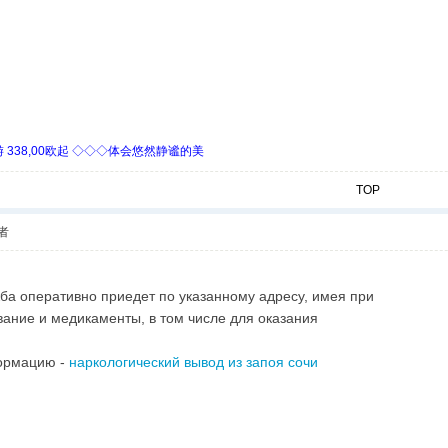
338,00欧起 ◇◇◇体会悠然静谧的美
TOP
者
ба оперативно приедет по указанному адресу, имея при
ание и медикаменты, в том числе для оказания
ормацию -
наркологический вывод из запоя сочи