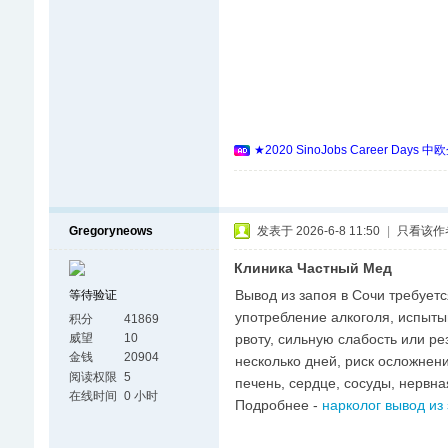
★2020 SinoJobs Career
Gregoryneows
发表于 2026-6-8 11:50
|
只看该作
Клиника Частный Мед
Вывод из запоя в Сочи требуетс
等待验证
употребление алкоголя, испытыв
积分
41869
рвоту, сильную слабость или ре
威望
10
金钱
20904
несколько дней, риск осложнен
阅读权限
5
печень, сердце, сосуды, нервна
在线时间
0 小时
Подробнее -
нарколог вывод из