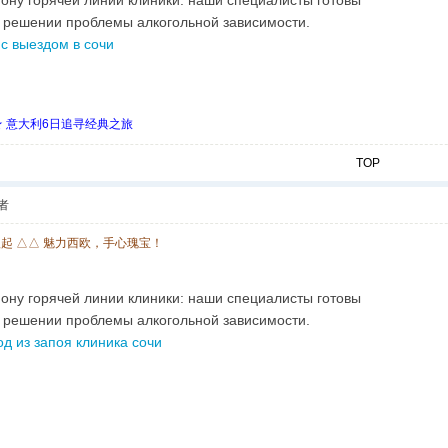
фону горячей линии клиники: наши специалисты готовы
 решении проблемы алкогольной зависимости.
 с выездом в сочи
 ★ 意大利6日追寻经典之旅
TOP
者
欧起 △△ 魅力西欧，手心瑰宝！
фону горячей линии клиники: наши специалисты готовы
 решении проблемы алкогольной зависимости.
д из запоя клиника сочи