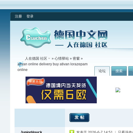
注册
登录
人在德国 社区
»
心情驿站
»
密窗
»
ativan online delivery buy ativan lorazepam
online
论坛
搜索
发帖
JuniorHouck
发表于 2026-6-7 14:51
|
只看该作