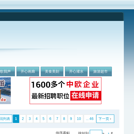
我歌我声
开心画廊
美食美刻
开心灌水
旅游超市
回列表
1
2
3
4
5
6
7
8
9
10
... 46
下一页
倒序看帖
跳转到
»
#