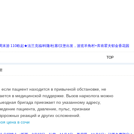
末游 110欧起★法兰克福/科隆/杜塞/汉堡出发，游览羊角村+库肯霍夫郁金香花园
TOP
者
 если пациент находится в привычной обстановке, не
ждается в медицинской поддержке. Вызов нарколога можно
выездная бригада приезжает по указанному адресу,
ведение пациента, давление, пульс, признаки
удорожных реакций и других осложнений.
поя цена в сочи