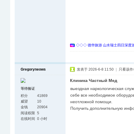
◇◇◇ 德华旅游 山水瑞士四日深度游 
Gregoryneows
发表于 2026-6-8 11:50
|
只看该作
Клиника Частный Мед
выездная наркологическая служ
等待验证
себе все необходимое оборудов
积分
41869
неотложной помощи.
威望
10
金钱
20904
Получить дополнительную инф
阅读权限
5
在线时间
0 小时