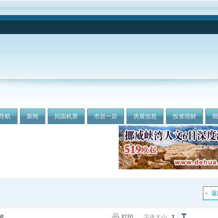
导航
新闻
回国机票
市百一店
房屋信息
投资理财
返
者
打印
字体大小: