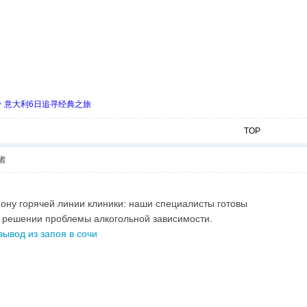
 ★ 意大利6日追寻经典之旅
TOP
者
фону горячей линии клиники: наши специалисты готовы
 решении проблемы алкогольной зависимости.
ывод из запоя в сочи