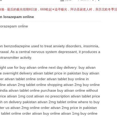
体验 · 最后的极光假期8日游，669欧起✳追寻极光，拜访圣诞老人村，亲历北欧冬季
an lorazepam online
 lorazepam online
ion benzodiazepine used to treat anxiety disorders, insomnia,
drawal. As a central nervous system depressant, it produces a
ransmitter activity.
t use for buy ativan online next day delivery: buy ativan
e overnight delivery ativan tablet price in pakistan buy ativan
r ativan tablet online order ativan tablet buy online in
line ativan 2mg tablet online shopping ativan 2mg buy online
 india ativan tablet online purchase buy ativan online without
ce ativan 1mg cost ativan no prescription ativan tablet price
sh on delivery pakistan ativan 2mg tablet online where to buy
nter us ativan 2mg online order ativan 2mg price in pakistan
tablet online order ativan buy online ativan 1mg buy online