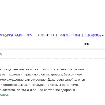
 Days 中欧企业招聘会（斯图—3月27日、杜塞—11月4日、慕尼黑—11月6日）门票免费预定★
TOP
者
я, когда человек не может самостоятельно прекратить
ает похмелья, признаки ломки, тревогу, бессонницу,
зкое ухудшение самочувствие. Даже если запой длится
ий остается высокий: страдают системы организма,
я система, психика и общее состояние здоровья.
 запоя