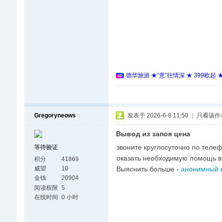
德华旅游 ★“意”往情深 ★ 399欧起
Gregoryneows
发表于 2026-6-8 11:50
|
只看该作
Вывод из запоя цена
звоните круглосуточно по теле
等待验证
оказать необходимую помощь в
积分
41869
Выяснить больше -
анонимный в
威望
10
金钱
20904
阅读权限
5
在线时间
0 小时