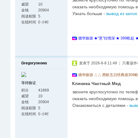
звоните круглосуточно по теле
威望
10
оказать необходимую помощь в
金钱
20904
Узнать больше -
вывод из запоя
阅读权限
5
在线时间
0 小时
德华旅游 ★“意”往情深 ★ 399欧起
Gregoryneows
发表于 2026-6-8 11:49
|
只看该作
德华旅游 △△ 西欧五日经典游309
等待验证
Клиника Частный Мед
积分
41869
звоните круглосуточно по теле
威望
10
оказать необходимую помощь в
金钱
20904
Ознакомиться с деталями -
выво
阅读权限
5
在线时间
0 小时