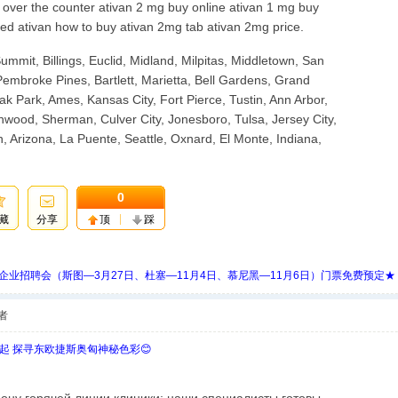
n over the counter ativan 2 mg buy online ativan 1 mg buy
need ativan how to buy ativan 2mg tab ativan 2mg price.
ummit, Billings, Euclid, Midland, Milpitas, Middletown, San
embroke Pines, Bartlett, Marietta, Bell Gardens, Grand
ak Park, Ames, Kansas City, Fort Pierce, Tustin, Ann Arbor,
wood, Sherman, Culver City, Jonesboro, Tulsa, Jersey City,
ton, Arizona, La Puente, Seattle, Oxnard, El Monte, Indiana,
0
藏
分享
顶
踩
 Days 中欧企业招聘会（斯图—3月27日、杜塞—11月4日、慕尼黑—11月6日）门票免费预定★
者
欧起 探寻东欧捷斯奥匈神秘色彩😊