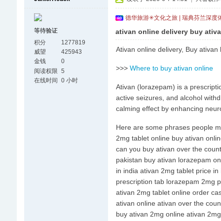
德华旅游✳文化之旅 | 瑞典芬兰深度
等待验证
ativan online delivery buy ativ
积分
1277819
Ativan online delivery, Buy ativan
威望
425943
金钱
0
>>>
Where to buy ativan online
阅读权限
5
在线时间
0 小时
Ativan (lorazepam) is a prescript
active seizures, and alcohol with
calming effect by enhancing neurot
Here are some phrases people migh
2mg tablet online buy ativan onlin
can you buy ativan over the counte
pakistan buy ativan lorazepam on
in india ativan 2mg tablet price in
prescription tab lorazepam 2mg pri
ativan 2mg tablet online order ca
ativan online ativan over the cou
buy ativan 2mg online ativan 2mg 