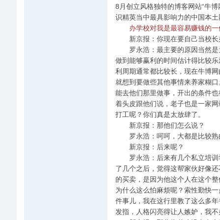
8月创立风格独特的博客网站“牛
识精英当中最具影响力的中国本土
办学校对我是最容易赚钱的一
新京报：你现在要自己当校长办
罗永浩：最主要的原因当然是为
做到能够赢利的时间估计得比较乐
利周期通常都比较长，现在牛博网
就想到要做些其他事情来养家糊口
能去他们那里做事，开出的条件也
着头皮跟他们说，老子也是一家网
打工呢？你们真是太放肆了。
新京报：那他们怎么说？
罗永浩：呵呵，大都是比较熟的
新京报：后来呢？
罗永浩：后来有几个私立培训学
了几个之后，觉得这帮家伙好像还
的买卖，是因为他这个人在这个整
为什么这么怕麻烦呢？索性勤快一
件事儿，我在这行里教了这么多年
发指，人格闪亮得让人嫉妒，我不