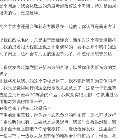
是个问题，我会从敬业的角度考虑改掉这个习惯，特别是如果
培训的话，更是这样。
名字大家还是会和新东方联系在一起的，你认可是新东方让
我自己成名的，只是由于因缘际会，新东方这个商业培训机
，我的成名很大程度上也是非常偶然的，要不是那个我不知道
到了网上，也不会有后面的这些事儿了。不过仔细想想的话，
多次发表过激烈批评新东方的言论，以后你作为新东方的竞
吗？
我将来从我办的这个学校退休了。我不觉得我作为竞争同行
，我只是觉得同行间这么做很没意思就是了，这是一个职业尊
告总是批评羞辱PC阵营的产品，我就觉得很无聊，你就通过比
用把对方说得跟屎一样。
像惹来了很多非议是吗？
重的笨蛋骂我，说你这个忘恩负义的狗东西，怎么可以这样
？更难听的也有，主要就是这类观点。我当时觉得很滑稽，我
也不至于这么贱吧？你给老板打工，老板给你发钱，这里面怎
一边写书，一边毁大英图书馆的地板全都白忙活了，何况，我