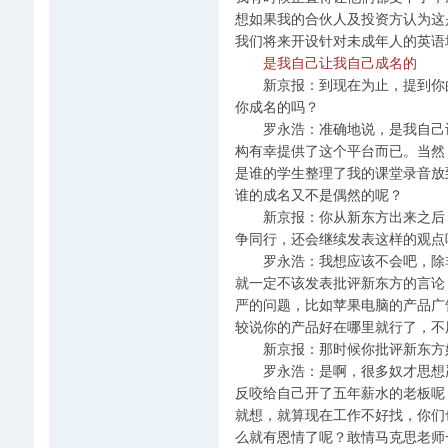
想如果我的合伙人及投资方认为这
我们将来开设针对未成年人的英语
是我自己让我自己成名的
新京报：到现在为止，提到你的
你成名的吗？
罗永浩：准确地说，是我自己让
构有幸提供了这个平台而已。当然
是谁的学生整理了我的课堂录音放
谁的成名又不是偶然的呢？
新京报：你从新东方出来之后，
争同行，还会继续发表这样的观点
罗永浩：我想应该不会吧，除非
就一定不该发表批评新东方的言论
严的问题，比如苹果电脑的产品广
较说你的产品好在哪里就行了，不
新京报：那时候你批评新东方好
罗永浩：是啊，很多奴才思想严
反咬给自己开了五年薪水的老板呢
就想，就算现在工作不好找，你们
么就有恩情了呢？敢情马克思老师