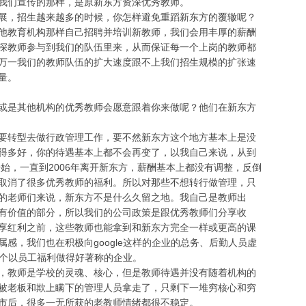
我们宣传的那样，是原新东方资深优秀教师。
，招生越来越多的时候，你怎样避免重蹈新东方的覆辙呢？
教育机构那样自己招聘并培训新教师，我们会用丰厚的薪酬
深教师参与到我们的队伍里来，从而保证每一个上岗的教师都
万一我们的教师队伍的扩大速度跟不上我们招生规模的扩张速
量。
是其他机构的优秀教师会愿意跟着你来做呢？他们在新东方
转型去做行政管理工作，要不然新东方这个地方基本上是没
得多好，你的待遇基本上都不会再变了，以我自己来说，从到
开始，一直到2006年离开新东方，薪酬基本上都没有调整，反倒
取消了很多优秀教师的福利。所以对那些不想转行做管理，只
的老师们来说，新东方不是什么久留之地。我自己是教师出
有价值的部分，所以我们的公司政策是跟优秀教师们分享收
享红利之前，这些教师也能拿到和新东方完全一样或更高的课
感，我们也在积极向google这样的企业的总务、后勤人员虚
是一个以员工福利做得好著称的企业。
教师是学校的灵魂、核心，但是教师待遇并没有随着机构的
被老板和欺上瞒下的管理人员拿走了，只剩下一堆穷核心和穷
市后，很多一无所获的老教师情绪都很不稳定。