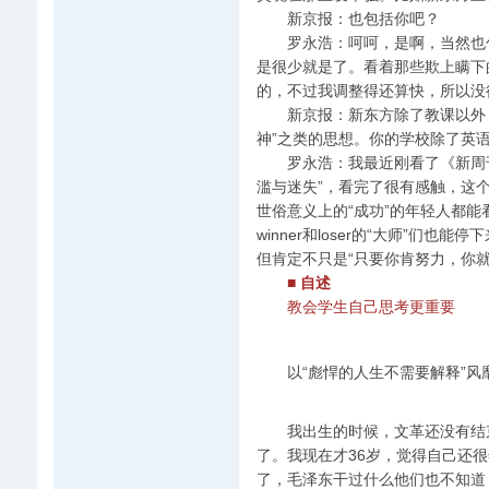
新京报：也包括你吧？
罗永浩：呵呵，是啊，当然也包
是很少就是了。看着那些欺上瞒下
的，不过我调整得还算快，所以没
新京报：新东方除了教课以外，
神”之类的思想。你的学校除了英
罗永浩：我最近刚看了《新周刊
滥与迷失”，看完了很有感触，这个
世俗意义上的“成功”的年轻人都
winner和loser的“大师”
但肯定不只是“只要你肯努力，你
■ 自述
教会学生自己思考更重要
以“彪悍的人生不需要解释”风靡
我出生的时候，文革还没有结束
了。我现在才36岁，觉得自己还
了，毛泽东干过什么他们也不知道