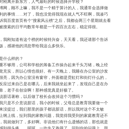
刚离开新东方，人气最旺的时候选择开学校？
网，顾不上嘛，我不是一个精于算计的人，我通常会选择做
利的事情……对了，我也没觉得我现在就人气不旺啊，我凑巧
诉我百度首页有个“搜索风云榜”之后，我都会两三个星期就去看
被搜索的日平均数常年都是一千四百次左右，稳定得很。
我刚知道有这个榜的时候特兴奋，天天看，我还请那个告诉
饭，感谢他的消息带给我这么多快乐。
是什么样的？
不够用，公司和学校的筹备工作操办起来千头万绪，晚上经
觉充实，所以心情也很好。有一天晚上，我睡在办公室的沙发
很亮，因为办公室没有窗帘，外面都是霓虹灯和街灯什么的，
反应过来自己是在哪儿，后来我就坐起来了，发现自己是在办
靠，老子在创业啊！那种感觉真是好极了。
脏话著称，以后做了校长会改掉这个习惯吗？
只是不介意说脏话，我小的时候，父母总是教育我要做一个
来没提过，我们那里的孩子都说脏话，所以我对这个不太敏
上纲上线，扯到我的家教问题，我觉得我受到的家庭教育还不
，我就做到了，多好啊。非说他们有什么遗憾的话，那也就是
感到很头疼……呵呵，一吹牛又跑题了，回到你的问题上，我