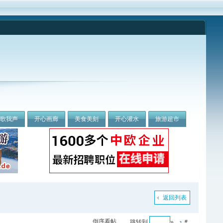
我歌我声
开心画廊
美食美刻
开心灌水
旅游超市
返回列表
倒序看帖
跳转到
»
#