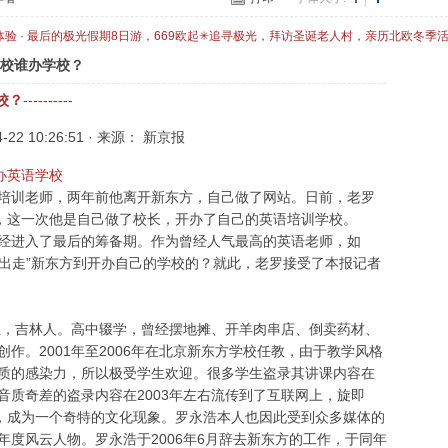
体验 · 最后的极光假期8日游，669欧起✳追寻极光，拜访圣诞老人村，亲历北欧冬季
学校谁办学校？
校？
----------
-4-22 10:26:51 · 来源： 新京报
办英语学校
训老师，两年前他离开新东方，自己做了网站。日前，老罗
而，这一次他是自己做了校长，开办了自己的英语培训学校。
进入了最后的筹备期。作为曾经人气最高的英语老师，如
“出走”新东方到开办自己的学校的？就此，老罗接受了本报记者
，吉林人。高中辍学，曾经摆地摊、开羊肉串店、倒卖药材、
作。2001年至2006年在北京新东方学校任教，由于教学风格
质的感染力，所以极受学生欢迎。很多学生盗录其讲课内容在
音质奇差的盗录内容在2003年左右流传到了互联网上，旋即
北，成为一个奇特的文化现象。罗永浩本人也因此受到众多媒体的
度风云人物。罗永浩于2006年6月辞去新东方的工作，于同年