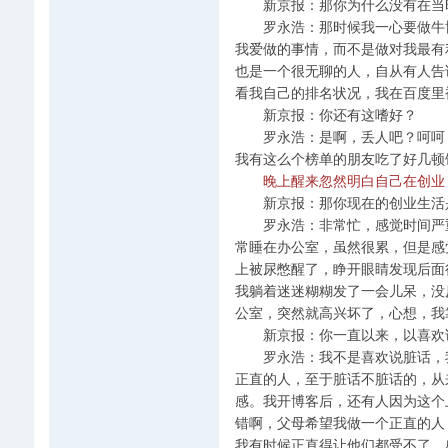
新京报：那你为什么没有在当时
罗永浩：那时候我一心要做牛博
我爱做的事情，而不是做对我最有
也是一个很无聊的人，自从有人告
看我自己的排名状况，我在百度里
新京报：你还有这嗜好？
罗永浩：是啊，丢人吧？呵呵，
我有这么个榜单的朋友吃了好几顿
晚上醒来忽然明白自己在创业
新京报：那你现在的创业生活
罗永浩：非常忙，感觉时间严重
常睡在办公室，虽然很累，但是感
上被尿憋醒了，睁开眼睛发现后面
我躺着迷迷糊糊发了一会儿呆，没
公室，突然就高兴坏了，心想，我
新京报：你一直以来，以喜欢说
罗永浩：我不是喜欢说脏话，我
正直的人，至于脏话不脏话的，从
感。我开博客后，还有人因为这个
错啊，父母希望我做一个正直的人
我有时候正直得让他们都受不了，