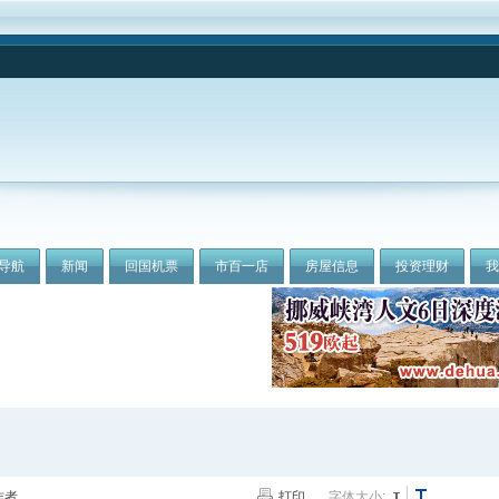
导航
新闻
回国机票
市百一店
房屋信息
投资理财
作者
打印
字体大小: