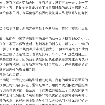
同，没有正式的劳动合同，没有档案，没有五险一金，上一节
劳务关系，只怕俞敏洪老板也不好意思以我的老板自居吧？这
来给你家干活，你再傻也不会因此就觉得自己是装修队的老板
语培训学校，新东方基本处于垄断地位，你的学校靠什么吸
，这两年中国英语培训市场每年的总收入大概有150亿左右，
任何一家可以做到垄断，包括著名的新东方，新东方2007年的
占据了1/15的市场份额应该算是很大了，但你很难管这个比例
目里占据了垄断地位，也就是托福、GRE、SAT这些项目上。
就是这些项目，因为我们的教师团队都是从新东方北美考试部
这个最有把握。虽然新东方的品牌名气很大，但是我相信通过
做更加理性的选择和判断。
是什么内容呢？
为期二十天的短期培训课程的时候，所有的考量里最重要的
模和公司策略的问题，通常是每个班用两个优秀的教师搭配两
培训高峰的时候，甚至用一个优秀教师搭配三个二线教师的情
基本上可以保证四个教师都是非常优秀的原新东方资深教师，
师的名单，这样想来上课的学生可以去找他们的师兄师姐们去