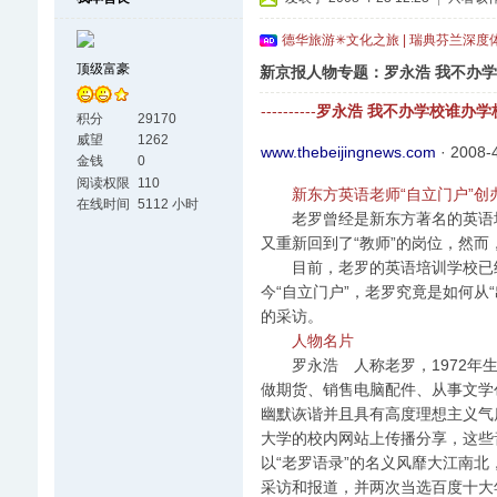
德华旅游✳文化之旅 | 瑞典芬兰深度
顶级富豪
新京报人物专题：罗永浩 我不办
----------
罗永浩 我不办学校谁办学
积分
29170
威望
1262
www.thebeijingnews.com
· 2008
金钱
0
阅读权限
110
新东方英语老师“自立门户”创
在线时间
5112 小时
老罗曾经是新东方著名的英语培
又重新回到了“教师”的岗位，然
目前，老罗的英语培训学校已经
今“自立门户”，老罗究竟是如何从
的采访。
人物名片
罗永浩 人称老罗，1972年生
做期货、销售电脑配件、从事文学创
幽默诙谐并且具有高度理想主义气
大学的校内网站上传播分享，这些
以“老罗语录”的名义风靡大江南
采访和报道，并两次当选百度十大年