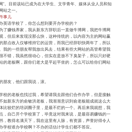
博网”。目前该站已成为在大学生、文学青年、媒体从业人员和知
网站之一。
件事儿
英语学校了，你怎么想到要开办学校的？
了赚钱养家，我从新东方辞职后一直做牛博网，我把牛博网
观，但后来发现没那么快，这种传统的，以内容为主的网站赢
的那点收入仅够维持它的运营，而我已经辞职快两年了，所以
。我的一些朋友帮我放出风去，结果有些大网站的高管希望我
很不错，我虽然很动心，但实在是放不下臭架子，所以只好硬
站的老板啊，跟你们老大是平起平坐的，怎么可以给你们网站
朋友，他们跟我说，滚。
校的老板也找过我，希望请我去跟他们合作办学，但是接触
不如新东方的俞敏洪老板，我渐渐意识到俞老板能成就这么大
体比较烂的培训圈子里，是最不烂的一个。再后来我就想，我
点，自己开个学校算了，毕竟这对我来说，是最容易赚钱的一
书，教得名满天下，我在这里有人脉，有资源，声誉好得令人
办学校谁办学校啊？不办的话估计学生们都不答应。