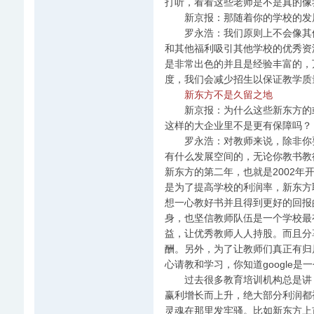
打听，看看这些老师是不是真的像
新京报：那随着你的学校的发展
罗永浩：我们原则上不会像其他
和其他福利吸引其他学校的优秀资
是非常出色的并且是经验丰富的，
度，我们会减少招生以保证教学质
新东方不是久留之地
新京报：为什么这些新东方的或
这样的大企业里不是更有保障吗？
罗永浩：对教师来说，除非你要
有什么发展空间的，无论你教书教
新东方的第二年，也就是2002年
是为了提高学校的利润率，新东方
想一心教好书并且得到更好的回报
身，也坚信教师队伍是一个学校最
益，让优秀教师人人持股。而且分
酬。另外，为了让教师们真正有归属
心请教和学习，你知道google
过去很多教育培训机构总是讲，
赢利增长而上升，绝大部分利润都
灵魂在那里发牢骚。比如新东方上