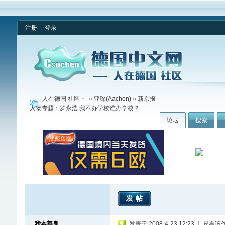
注册
登录
人在德国 社区
»
亚琛(Aachen)
» 新京报
人物专题：罗永浩 我不办学校谁办学校？
论坛
搜索
发帖
我本善良
发表于 2008-4-23 12:23
|
只看该