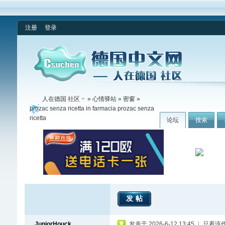
注册
登录
人在德国 社区
»
心情驿站
»
密窗
»
prozac senza ricetta in farmacia prozac senza
ricetta
论坛
搜索
发帖
JuniorHouck
发表于 2026-6-12 13:45
|
只看该