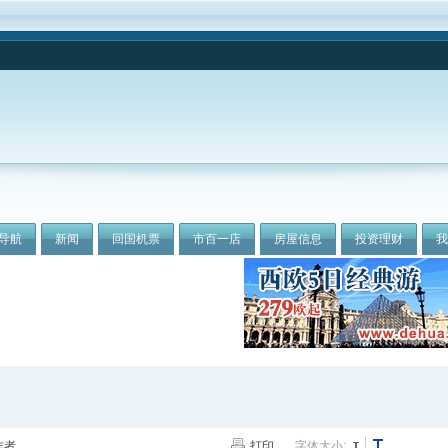
导航
新闻
回国机票
市百一店
房屋信息
投资理财
作者
打印
字体大小: