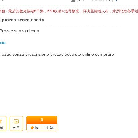
体验 · 最后的极光假期8日游，669欧起✳追寻极光，拜访圣诞老人村，亲历北欧冬季
a prozac senza ricetta
 Prozac senza ricetta
cia
 prozac senza prescrizione prozac acquisto online comprare
0
藏
分享
顶
踩