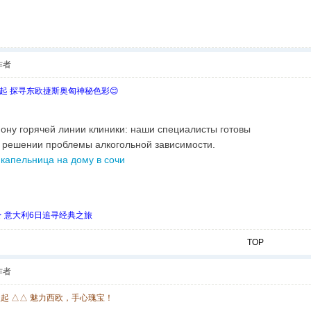
作者
欧起 探寻东欧捷斯奥匈神秘色彩😊
фону горячей линии клиники: наши специалисты готовы
 решении проблемы алкогольной зависимости.
 капельница на дому в сочи
 ★ 意大利6日追寻经典之旅
TOP
作者
欧起 △△ 魅力西欧，手心瑰宝！