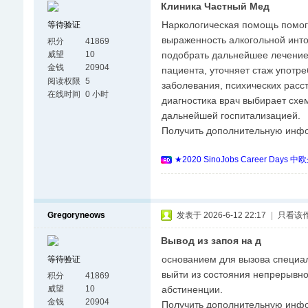
Клиника Частный Мед
Наркологическая помощь помога
等待验证
выраженность алкогольной инто
积分
41869
подобрать дальнейшее лечение 
威望
10
金钱
20904
пациента, уточняет стаж употре
阅读权限
5
заболевания, психических расст
在线时间
0 小时
диагностика врач выбирает схем
дальнейшей госпитализацией.
Получить дополнительную инф
★2020 SinoJobs Career
Gregoryneows
发表于 2026-6-12 22:17
|
只看该
Вывод из запоя на д
основанием для вызова специал
等待验证
выйти из состояния непрерывно
积分
41869
абстиненции.
威望
10
金钱
20904
Получить дополнительную инф