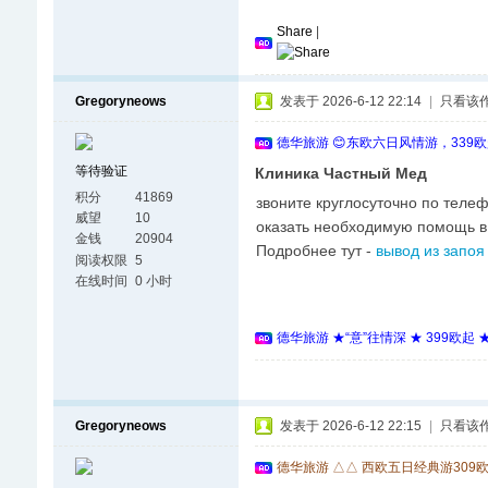
Share
|
Gregoryneows
发表于 2026-6-12 22:14
|
只看该
德华旅游 😊东欧六日风情游，339
等待验证
Клиника Частный Мед
积分
41869
звоните круглосуточно по теле
威望
10
оказать необходимую помощь в
金钱
20904
Подробнее тут -
вывод из запоя
阅读权限
5
在线时间
0 小时
德华旅游 ★“意”往情深 ★ 399欧起
Gregoryneows
发表于 2026-6-12 22:15
|
只看该
德华旅游 △△ 西欧五日经典游309