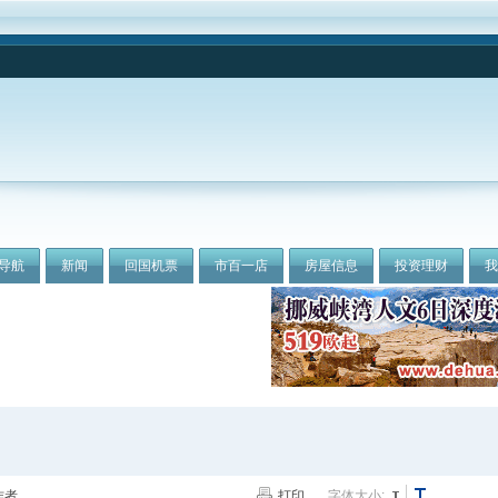
导航
新闻
回国机票
市百一店
房屋信息
投资理财
作者
打印
字体大小: