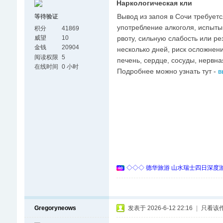
Наркологическая кли
Вывод из запоя в Сочи требуетс
等待验证
употребление алкоголя, испытыв
积分
41869
рвоту, сильную слабость или ре
威望
10
金钱
20904
несколько дней, риск осложнен
阅读权限
5
печень, сердце, сосуды, нервна
在线时间
0 小时
Подробнее можно узнать тут -
в
◇◇◇ 德华旅游 山水瑞士四日深度游 
Gregoryneows
发表于 2026-6-12 22:16
|
只看该