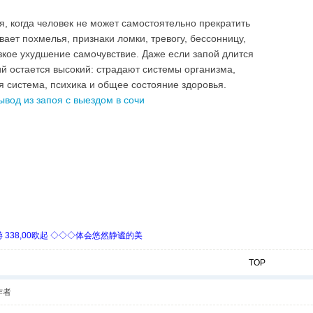
я, когда человек не может самостоятельно прекратить
ает похмелья, признаки ломки, тревогу, бессонницу,
зкое ухудшение самочувствие. Даже если запой длится
ий остается высокий: страдают системы организма,
я система, психика и общее состояние здоровья.
ывод из запоя с выездом в сочи
338,00欧起 ◇◇◇体会悠然静谧的美
TOP
作者