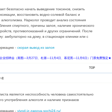
ет безопасно начать выведение токсинов, снизить
ксикации, восстановить водно-солевой баланс и
алкоголизма. Нарколог проводит анализ состояния
бления спиртного, причины запоя, наличие хронического
ройств, противопоказаний и других ограничений. После
у: амбулаторно на дому, в стационаре клиники или с
ормацию -
скорая вывод из запоя
 Days 中欧企业招聘会（斯图—3月27日、杜塞—11月4日、慕尼黑—11月6日）门票免费预定★
TOP
作者
иста является неспособность человека самостоятельно
го употребления алкоголя и наличие признаков
ормацию -
vivod-iz-zapoya-sochi24.ru/