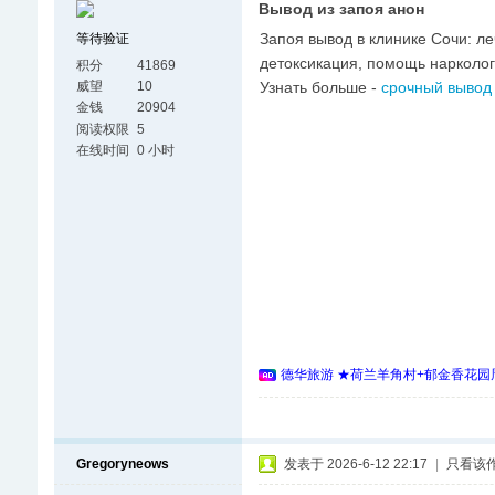
Вывод из запоя анон
Запоя вывод в клинике Сочи: ле
等待验证
детоксикация, помощь нарколог
积分
41869
Узнать больше -
срочный вывод 
威望
10
金钱
20904
阅读权限
5
在线时间
0 小时
德华旅游 ★荷兰羊角村+郁金香花园周
Gregoryneows
发表于 2026-6-12 22:17
|
只看该