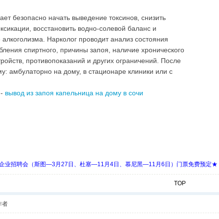
ет безопасно начать выведение токсинов, снизить
ксикации, восстановить водно-солевой баланс и
алкоголизма. Нарколог проводит анализ состояния
бления спиртного, причины запоя, наличие хронического
ройств, противопоказаний и других ограничений. После
у: амбулаторно на дому, в стационаре клиники или с
 -
вывод из запоя капельница на дому в сочи
 Days 中欧企业招聘会（斯图—3月27日、杜塞—11月4日、慕尼黑—11月6日）门票免费预定★
TOP
作者