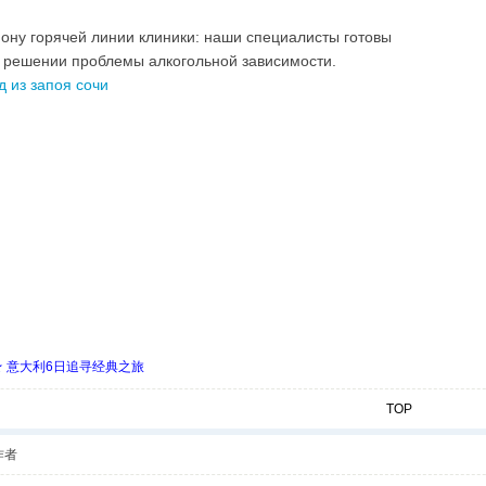
фону горячей линии клиники: наши специалисты готовы
 решении проблемы алкогольной зависимости.
д из запоя сочи
 ★ 意大利6日追寻经典之旅
TOP
作者