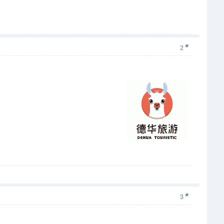
#
2
#
3