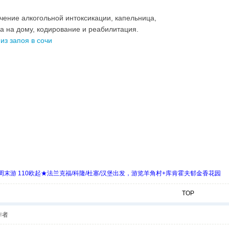
чение алкогольной интоксикации, капельница,
а на дому, кодирование и реабилитация.
из запоя в сочи
末游 110欧起★法兰克福/科隆/杜塞/汉堡出发，游览羊角村+库肯霍夫郁金香花园
TOP
作者