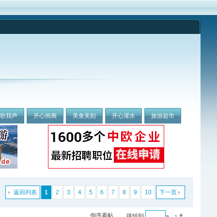
我歌我声
开心画廊
美食美刻
开心灌水
旅游超市
返回列表
1
2
3
4
5
6
7
8
9
10
下一页
倒序看帖
跳转到
»
#