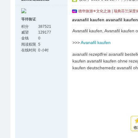
德华旅游✳文化之旅 | 瑞典芬兰深度
等待验证
avanafil kaufen avanafil kaufe
积分
387521
Avanafil kaufen, Avanafil kaufen 
威望
129177
金钱
0
>>>
Avanafil kaufen
阅读权限
5
在线时间
0 小时
avanafil rezeptfrei avanafil bestel
kaufen avanafil kaufen ohne rezep
kaufen deutschemedz avanafil oh
收