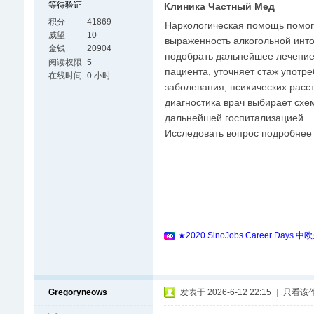
等待验证
Клиника Частный Мед
积分
41869
Наркологическая помощь помога
威望
10
выраженность алкогольной инто
金钱
20904
подобрать дальнейшее лечение 
阅读权限
5
пациента, уточняет стаж употре
在线时间
0 小时
заболевания, психических расст
диагностика врач выбирает схем
дальнейшей госпитализацией.
Исследовать вопрос подробнее
★2020 SinoJobs Career
Gregoryneows
发表于 2026-6-12 22:15
|
只看该