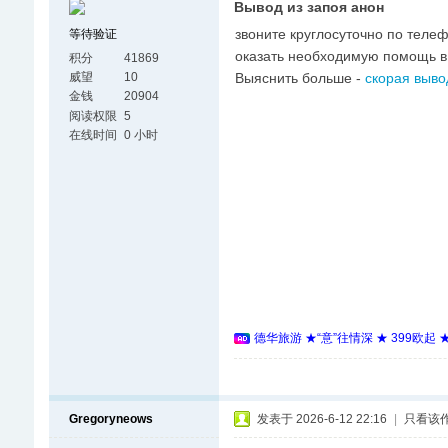
Вывод из запоя анон
звоните круглосуточно по теле
等待验证
оказать необходимую помощь в
积分
41869
Выяснить больше -
скорая выво
威望
10
金钱
20904
阅读权限
5
在线时间
0 小时
德华旅游 ★“意”往情深 ★ 399欧起
Gregoryneows
发表于 2026-6-12 22:16
|
只看该