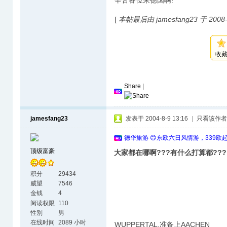
辛苦各位来德国啊!
[
本帖最后由 jamesfang23 于 2008-
收
Share
|
jamesfang23
发表于 2004-8-9 13:16
|
只看该作者
德华旅游 😊东欧六日风情游，339欧
顶级富豪
大家都在哪啊???有什么打算都???
积分
29434
威望
7546
金钱
4
阅读权限
110
性别
男
在线时间
2089 小时
WUPPERTAL,准备上AACHEN