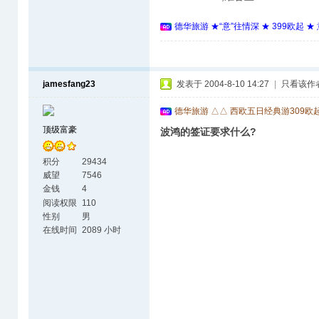
德华旅游 ★“意”往情深 ★ 399欧起 
jamesfang23
发表于 2004-8-10 14:27
|
只看该作
德华旅游 △△ 西欧五日经典游309欧
顶级富豪
波鸿的签证要求什么?
积分
29434
威望
7546
金钱
4
阅读权限
110
性别
男
在线时间
2089 小时