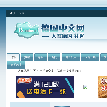
注册
登录
论坛
搜索
导航
新闻
回国机票
市百一店
房
旅游超市
人在德国 社区
»
单身交友
» 福建老乡报道处!!!!!