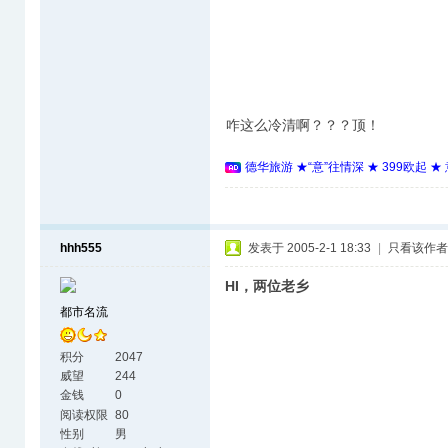
咋这么冷清啊？？？顶！
德华旅游 ★“意”往情深 ★ 399欧起 
hhh555
发表于 2005-2-1 18:33
|
只看该作者
HI，两位老乡
都市名流
积分
2047
威望
244
金钱
0
阅读权限
80
性别
男