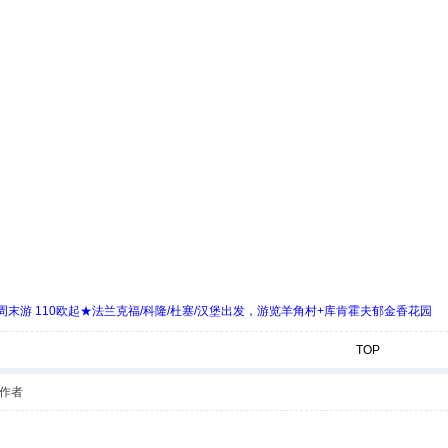
末游 110欧起★法兰克福/科隆/杜塞/汉堡出发，游览羊角村+库肯霍夫郁金香花园
TOP
作者