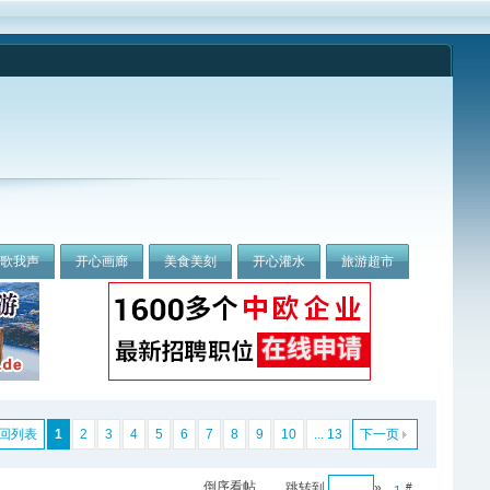
我歌我声
开心画廊
美食美刻
开心灌水
旅游超市
回列表
1
2
3
4
5
6
7
8
9
10
... 13
下一页
倒序看帖
跳转到
»
#