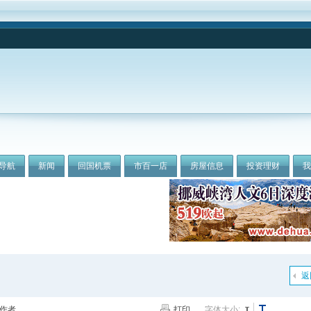
导航
新闻
回国机票
市百一店
房屋信息
投资理财
返
作者
打印
字体大小: