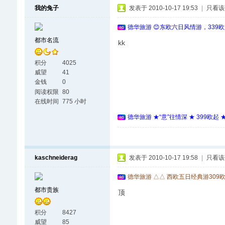
我的兔子
发表于 2010-10-17 19:53
|
只看该
德华旅游 😊东欧六日风情游，339
都市名流
kk
积分
4025
威望
41
金钱
0
阅读权限
80
在线时间
775 小时
德华旅游 ★“意”往情深 ★ 399欧起
kaschneiderag
发表于 2010-10-17 19:58
|
只看该
德华旅游 △△ 西欧五日经典游309
都市贵族
顶
积分
8427
威望
85