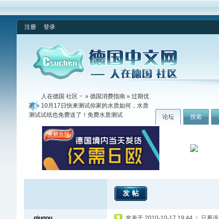
注册
登录
人在德国 社区
»
德国消费指南
»
过期优
惠
» 10月17日快来测试你家的水质如何，水质
测试试纸也免费送了！免费水质测试
论坛
搜索
发帖
qiugou
发表于 2010-10-17 19:44
|
只看该