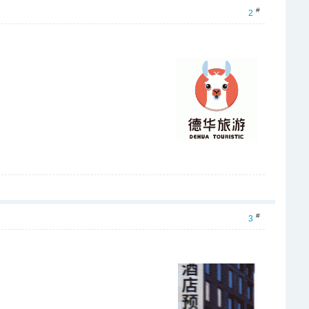
#
2
#
3