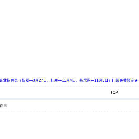
 Days 中欧企业招聘会（斯图—3月27日、杜塞—11月4日、慕尼黑—11月6日）门票免费预定★
TOP
作者