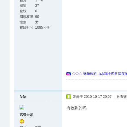
积分
5770
威望
37
金钱
0
阅读权限
90
性别
女
在线时间
1085 小时
◇◇◇ 德华旅游 山水瑞士四日深度游 
fefe
发表于 2010-10-17 20:07
|
只看该
有收到的吗
高级金领