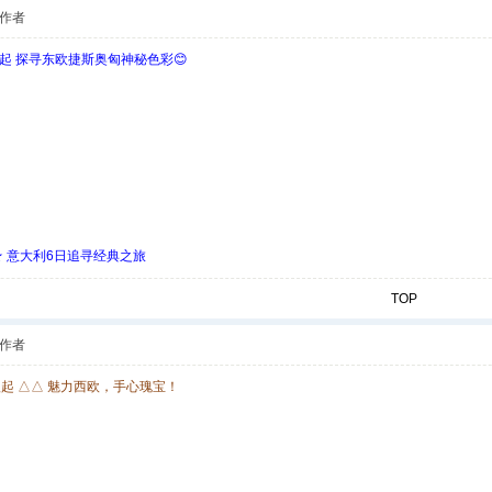
作者
欧起 探寻东欧捷斯奥匈神秘色彩😊
 ★ 意大利6日追寻经典之旅
TOP
作者
欧起 △△ 魅力西欧，手心瑰宝！