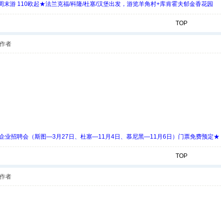
末游 110欧起★法兰克福/科隆/杜塞/汉堡出发，游览羊角村+库肯霍夫郁金香花园
TOP
作者
 Days 中欧企业招聘会（斯图—3月27日、杜塞—11月4日、慕尼黑—11月6日）门票免费预定★
TOP
作者