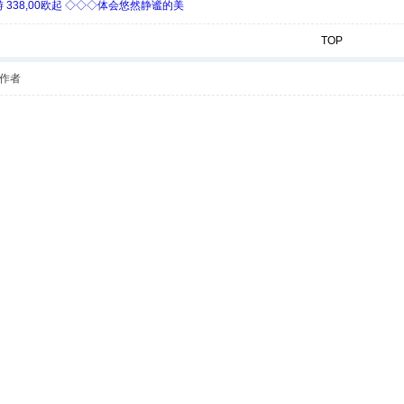
338,00欧起 ◇◇◇体会悠然静谧的美
TOP
作者