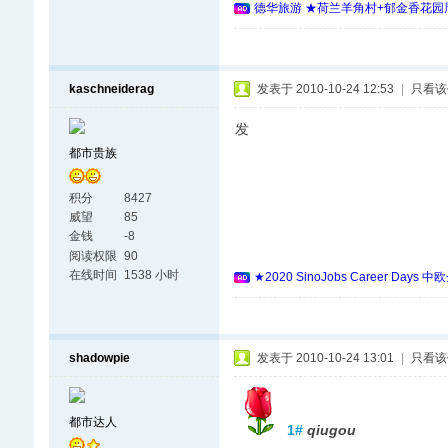
德华旅游 ★荷兰羊角村+郁金香花园周
kaschneiderag
发表于 2010-10-24 12:53
|
只看该
发
都市贵族
积分
8427
威望
85
金钱
-8
阅读权限
90
在线时间
1538 小时
★2020 SinoJobs Career
shadowpie
发表于 2010-10-24 13:01
|
只看该
都市达人
1#
qiugou