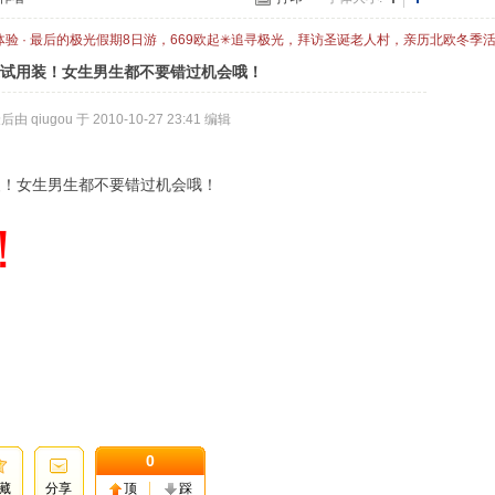
体验 · 最后的极光假期8日游，669欧起✳追寻极光，拜访圣诞老人村，亲历北欧冬季
送试用装！女生男生都不要错过机会哦！
由 qiugou 于 2010-10-27 23:41 编辑
装！女生男生都不要错过机会哦！
！
0
藏
分享
顶
踩