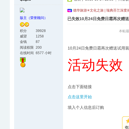
德华旅游✳文化之旅 | 瑞典芬兰深度
版主（荣誉顾问）
已失效10月24日免费日霜再次赠
积分
39928
本帖最后
威望
1258
金钱
87
阅读权限
200
10月24日免费日霜再次赠送试用
在线时间
6577 小时
活动失效
点击下面链接
点击这里开始
填入个人信息后订购
收