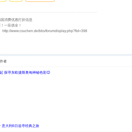
德国消费优惠打折信息
票！一应俱全！
w.csuchen.de/bbs/forumdisplay.php?fid=398
作者
欧起 探寻东欧捷斯奥匈神秘色彩😊
 ★ 意大利6日追寻经典之旅