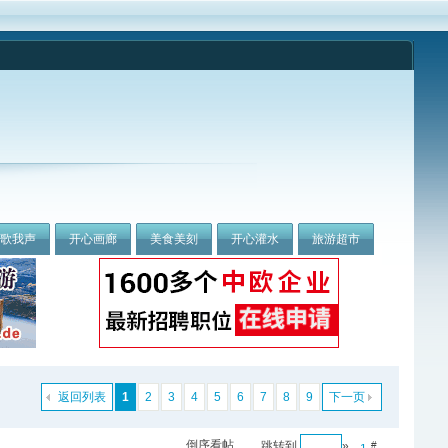
我歌我声
开心画廊
美食美刻
开心灌水
旅游超市
返回列表
1
2
3
4
5
6
7
8
9
下一页
倒序看帖
跳转到
»
#