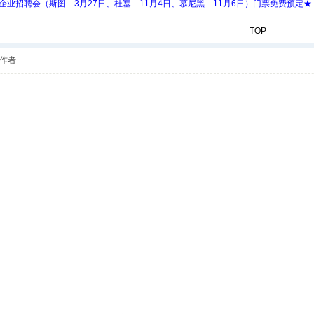
 Days 中欧企业招聘会（斯图—3月27日、杜塞—11月4日、慕尼黑—11月6日）门票免费预定★
TOP
作者