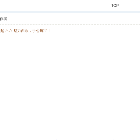
TOP
作者
欧起 △△ 魅力西欧，手心瑰宝！