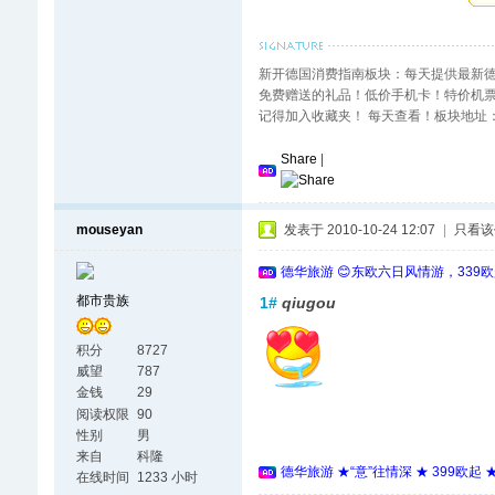
新开德国消费指南板块：每天提供最新
免费赠送的礼品！低价手机卡！特价机
记得加入收藏夹！ 每天查看！板块地址： http://ww
Share
|
mouseyan
发表于 2010-10-24 12:07
|
只看该
德华旅游 😊东欧六日风情游，339
都市贵族
1#
qiugou
积分
8727
威望
787
金钱
29
阅读权限
90
性别
男
来自
科隆
德华旅游 ★“意”往情深 ★ 399欧起
在线时间
1233 小时