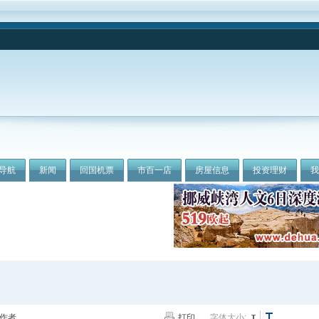
导航
新闻
回国机票
市百一店
房屋信息
投资理财
作者
打印
字体大小: