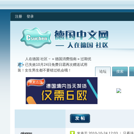
注册
登录
人在德国 社区
»
德国消费指南
»
过期优
惠
» 已失效10月24日免费日霜再次赠送试用
装！女生男生都不要错过机会哦！
论坛
搜索
发帖
qiugou
发表于 2010-10-24 12:03
|
只看该