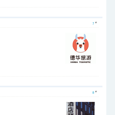
#
7
#
8