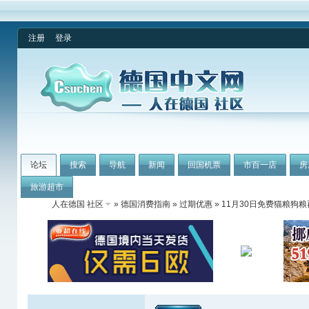
注册
登录
论坛
搜索
导航
新闻
回国机票
市百一店
房
旅游超市
人在德国 社区
»
德国消费指南
»
过期优惠
» 11月30日免费猫粮狗