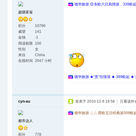
德华旅游 😊东欧六日风情游，339欧
超级富翁
积分
10790
威望
141
金钱
-1
阅读权限
100
性别
女
来自
China
在线时间
2047 小时
德华旅游 ★“意”往情深 ★ 399欧起 
cyn-au
发表于 2010-12-8 19:58
|
只看该作
德华旅游 △△ 西欧五日经典游309欧
都市达人
积分
778