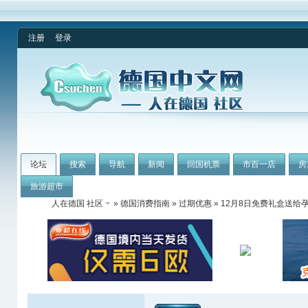
注册
登录
论坛
搜索
导航
新闻
回国机票
市百一店
房
旅游超市
人在德国 社区
»
德国消费指南
»
过期优惠
» 12月8日免费礼盒送给