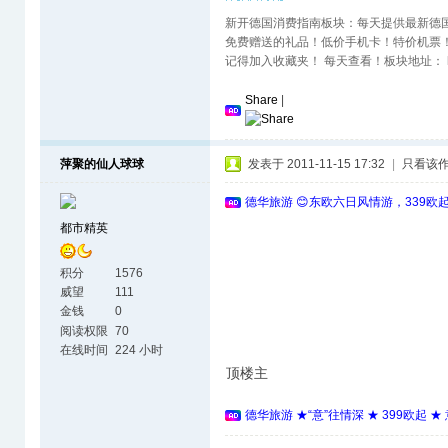
新开德国消费指南板块：每天提供最新德
免费赠送的礼品！低价手机卡！特价机票
记得加入收藏夹！ 每天查看！板块地址： http://www
Share
|
萍聚的仙人球球
发表于 2011-11-15 17:32
|
只看该
德华旅游 😊东欧六日风情游，339欧
都市精英
积分
1576
威望
111
金钱
0
阅读权限
70
在线时间
224 小时
顶楼主
德华旅游 ★“意”往情深 ★ 399欧起 