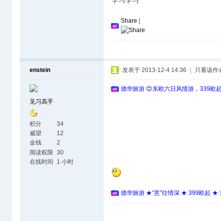
学习学习
Share
|
enstein
发表于 2013-12-4 14:36
|
只看该作
德华旅游 😊东欧六日风情游，339欧
见习高手
积分
34
威望
12
金钱
2
阅读权限
30
在线时间
1 小时
德华旅游 ★“意”往情深 ★ 399欧起 