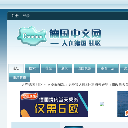
注册
登录
论坛
搜索
导航
新闻
回国机票
市百一店
房
旅游超市
人在德国 社区
»
桌面游戏
» 另类狼人规则--追捕强奸犯（修改自天