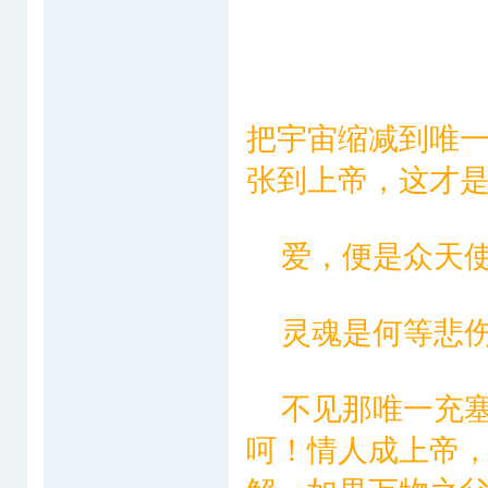
把宇宙缩减到唯
张到上帝，这才
爱，便是众天使
灵魂是何等悲伤
不见那唯一充塞
呵！情人成上帝