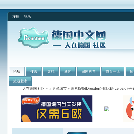
注册
登录
论坛
搜索
导航
新闻
回国机票
市百一店
房
旅游超市
人在德国 社区
»
更多城市
»
德累斯顿(Dresden)-莱比锡(Leipzig)-开