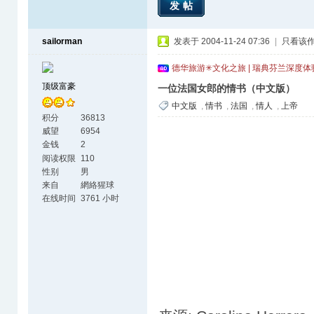
发帖
sailorman
发表于 2004-11-24 07:36
|
只看该
德华旅游✳文化之旅 | 瑞典芬兰深度
顶级富豪
一位法国女郎的情书（中文版）
中文版
,
情书
,
法国
,
情人
,
上帝
积分
36813
威望
6954
金钱
2
阅读权限
110
性别
男
来自
網絡猩球
在线时间
3761 小时