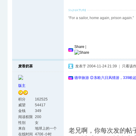
“For a sailor, home again, prison again.”
Share
|
麦香奶茶
发表于 2004-11-24 21:39
|
只看该
德华旅游 😊东欧六日风情游，339欧
版主
积分
162525
威望
54417
金钱
349
阅读权限
200
性别
女
来自
地球上的一个
老兄啊，你每次发的帖
美丽角落
在线时间
4706 小时