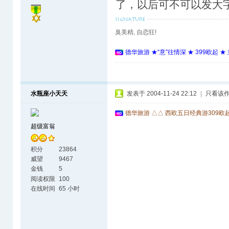
了，以后可不可以发大
臭美精, 自恋狂!
德华旅游 ★“意”往情深 ★ 399欧起 
水瓶座小天天
发表于 2004-11-24 22:12
|
只看该
德华旅游 △△ 西欧五日经典游309欧
超级富翁
积分
23864
威望
9467
金钱
5
阅读权限
100
在线时间
65 小时