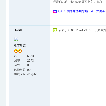
我跟你说吧，泡妞说来就两个字，“靓仔”
◇◇◇ 德华旅游 山水瑞士四日深度游 
Judith
发表于 2004-11-24 23:55
|
只看该
都市贵族
积分
6623
威望
2573
金钱
0
阅读权限
90
在线时间
41 小时