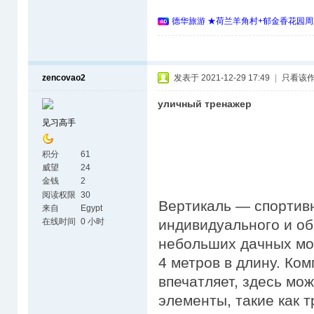
德华旅游 ★荷兰羊角村+郁金香花园周
zencovao2
发表于 2021-12-29 17:49
|
只看该
уличный тренажер
见习高手
积分
61
威望
24
金钱
2
阅读权限
30
Вертикаль — спортивн
来自
Egypt
在线时间
0 小时
индивидуального и об
небольших дачных мо
4 метров в длину. Ко
впечатляет, здесь мо
элементы, такие как 