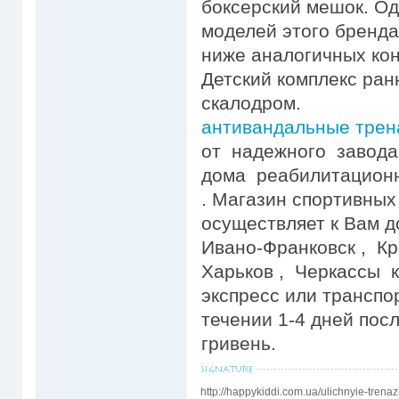
боксерский мешок. О
моделей этого бренда 
ниже аналогичных кон
Детский комплекс ра
скалодром.
антивандальные трен
от надежного завода
дома реабилитацион
. Магазин спортивных
осуществляет к Вам д
Ивано-Франковск , Кр
Харьков , Черкассы 
экспресс или транспо
течении 1-4 дней пос
гривень.
http://happykiddi.com.ua/ulichnyie-trenaz